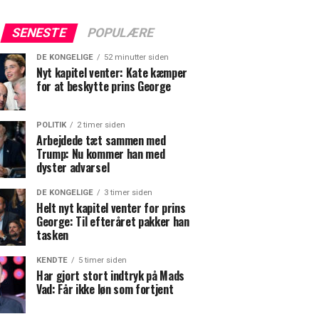
SENESTE
POPULÆRE
DE KONGELIGE
52 minutter siden
Nyt kapitel venter: Kate kæmper
for at beskytte prins George
POLITIK
2 timer siden
Arbejdede tæt sammen med
Trump: Nu kommer han med
dyster advarsel
DE KONGELIGE
3 timer siden
Helt nyt kapitel venter for prins
George: Til efteråret pakker han
tasken
KENDTE
5 timer siden
Har gjort stort indtryk på Mads
Vad: Får ikke løn som fortjent