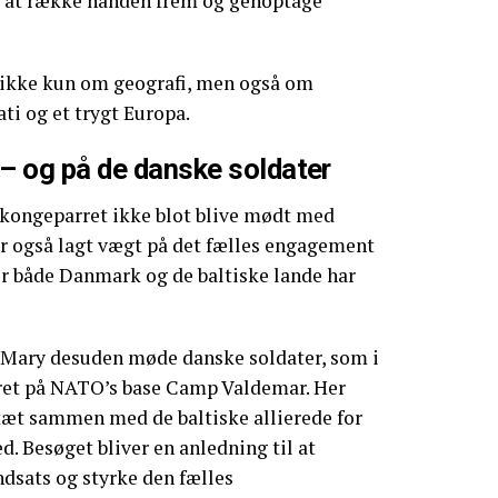
il at række hånden frem og genoptage
n ikke kun om geografi, men også om
ti og et trygt Europa.
– og på de danske soldater
 kongeparret ikke blot blive mødt med
er også lagt vægt på det fælles engagement
vor både Danmark og de baltiske lande har
g Mary desuden møde danske soldater, som i
eret på NATO’s base Camp Valdemar. Her
tæt sammen med de baltiske allierede for
d. Besøget bliver en anledning til at
dsats og styrke den fælles