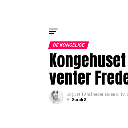
DE KONGELIGE
Kongehuset 
venter Fred
Udgivet
10 måneder siden
d.
10. 
Af
Sarah S