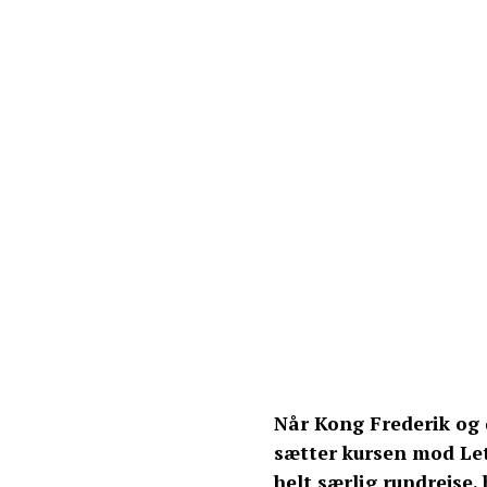
Når Kong Frederik og 
sætter kursen mod Letl
helt særlig rundrejse,