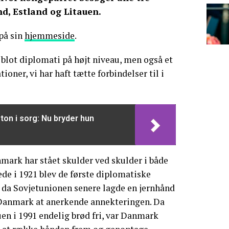
nd, Estland og Litauen.
på sin
hjemmeside
.
blot diplomati på højt niveau, men også et
ioner, vi har haft tætte forbindelser til i
ton i sorg: Nu bryder hun
mark har stået skulder ved skulder i både
de i 1921 blev de første diplomatiske
g da Sovjetunionen senere lagde en jernhånd
Danmark at anerkende annekteringen. Da
uen i 1991 endelig brød fri, var Danmark