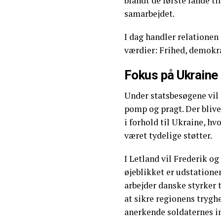
blandt de første lande t
samarbejdet.
I dag handler relatione
værdier: Frihed, demokra
Fokus på Ukraine 
Under statsbesøgene vil
pomp og pragt. Der bliv
i forhold til Ukraine, h
været tydelige støtter.
I Letland vil Frederik o
øjeblikket er udstation
arbejder danske styrker 
at sikre regionens tryghe
anerkende soldaternes in