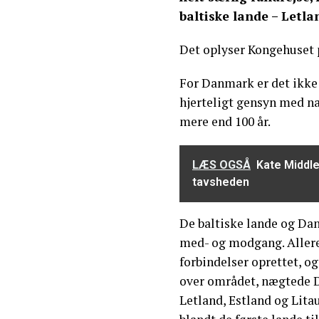
baltiske lande – Letla
Det oplyser Kongehuset 
For Danmark er det ikke 
hjerteligt gensyn med nat
mere end 100 år.
LÆS OGSÅ
Kate Middle
tavsheden
De baltiske lande og Dan
med- og modgang. Allere
forbindelser oprettet, o
over området, nægtede 
Letland, Estland og Lita