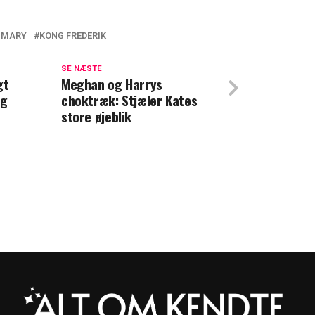
 MARY
KONG FREDERIK
 kong Frederik og dronning Mary: Mon de
SE NÆSTE
gt
Meghan og Harrys
ng
choktræk: Stjæler Kates
 dronning Mary i spidsen for stort
store øjeblik
 koster én billet