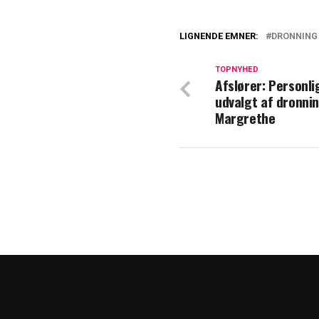
LIGNENDE EMNER:
DRONNING
Vildt tilbud til
gør det?
TOPNYHED
Afslører: Personli
udvalgt af dronni
Kong Frederik og
Margrethe
arrangement: Det