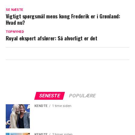
Vækker opsigt: Så dyrt var det at få
SE NÆSTE
kongeligt besøg
Vigtigt spørgsmål mens kong Frederik er i Grønland:
Hvad nu?
Royalt besøg tog uventet drejning: Gave
fra tilskuer fik dronning Mary til at bryde
TOPNYHED
Royal ekspert afslører: Så alvorligt er det
sammen i grin
SENESTE
POPULÆRE
KENDTE
1 time siden
KENDTE
2 timer siden