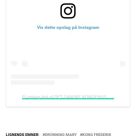
Vis dette opslag på Instagram
Et opslag delt af DET DANSKE KONGEHUS
(@detdans
LIGNENDE EMNER:
DRONNING MARY
KONG FREDERIK