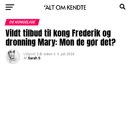
DE KONGELIGE
Vildt tilbud til kong Frederik og
dronning Mary: Mon de gør det?
Udgivet
2 år siden
d.
3. juli 2024
Af
Sarah S