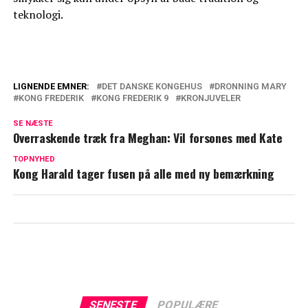
teknologi.
LIGNENDE EMNER:
DET DANSKE KONGEHUS
DRONNING MARY
KONG FREDERIK
KONG FREDERIK 9
KRONJUVELER
Kongefamilien på sommerferie: Hvad
med børnene?
SE NÆSTE
Overraskende træk fra Meghan: Vil forsones med Kate
Forlænger ferien – Nu træder mor i
TOPNYHED
karakter
Kong Harald tager fusen på alle med ny bemærkning
SENESTE
POPULÆRE