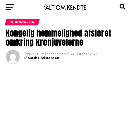
DE KONGELIGE
Kongelig hemmelighed afsløret
omkring kronjuvelerne
Udgivet
10 måneder siden
d.
24. oktober 2025
Af
Sarah Christensen