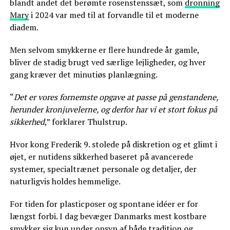
blandt andet det berømte rosenstenssæt, som
dronning
Mary
i 2024 var med til at forvandle til et moderne
diadem.
Men selvom smykkerne er flere hundrede år gamle,
bliver de stadig brugt ved særlige lejligheder, og hver
gang kræver det minutiøs planlægning.
“
Det er vores fornemste opgave at passe på genstandene,
herunder kronjuvelerne, og derfor har vi et stort fokus på
sikkerhed
,” forklarer Thulstrup.
Hvor kong Frederik 9. stolede på diskretion og et glimt i
øjet, er nutidens sikkerhed baseret på avancerede
systemer, specialtrænet personale og detaljer, der
naturligvis holdes hemmelige.
For tiden for plasticposer og spontane idéer er for
længst forbi. I dag bevæger Danmarks mest kostbare
smykker sig kun under opsyn af både tradition og