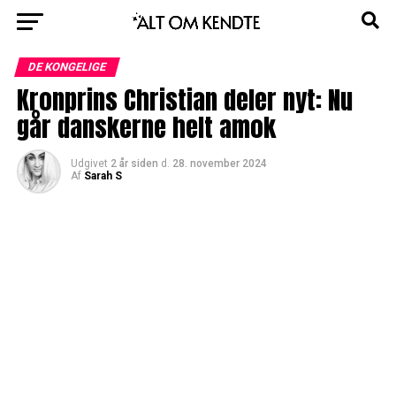
DE KONGELIGE
Kronprins Christian deler nyt: Nu
går danskerne helt amok
Udgivet
2 år siden
d.
28. november 2024
Af
Sarah S