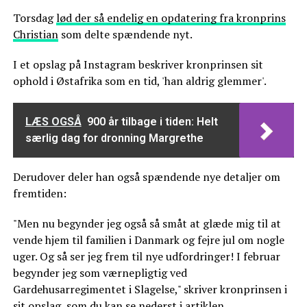
Torsdag
lød der så endelig en opdatering fra kronprins
Christian
som delte spændende nyt.
I et opslag på Instagram beskriver kronprinsen sit
ophold i Østafrika som en tid, 'han aldrig glemmer'.
LÆS OGSÅ
900 år tilbage i tiden: Helt
særlig dag for dronning Margrethe
Derudover deler han også spændende nye detaljer om
fremtiden:
"Men nu begynder jeg også så småt at glæde mig til at
vende hjem til familien i Danmark og fejre jul om nogle
uger. Og så ser jeg frem til nye udfordringer! I februar
begynder jeg som værnepligtig ved
Gardehusarregimentet i Slagelse," skriver kronprinsen i
sit opslag, som du kan se nederst i artiklen.