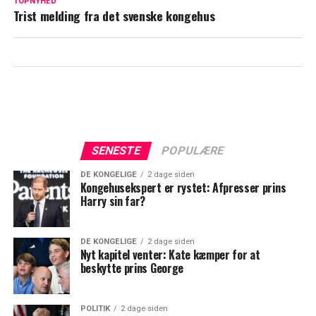
Christian forlader Danmark
TOPNYHED
Trist melding fra det svenske kongehus
SENESTE
POPULÆRE
DE KONGELIGE
2 dage siden
Kongehusekspert er rystet: Afpresser prins
Harry sin far?
DE KONGELIGE
2 dage siden
Nyt kapitel venter: Kate kæmper for at
beskytte prins George
POLITIK
2 dage siden