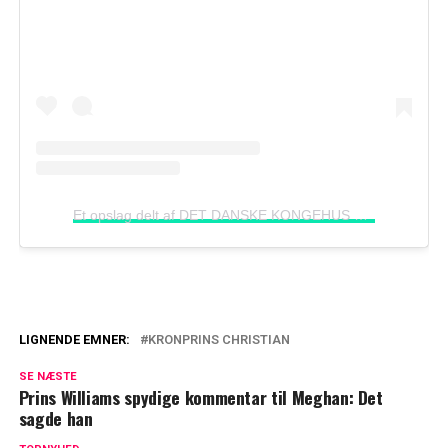
Et opslag delt af DET DANSKE KONGEHUS
(@detdans
LIGNENDE EMNER:
KRONPRINS CHRISTIAN
Kongehuset bekræfter: Ingen undtagelse
SE NÆSTE
i Kongehuset
Prins Williams spydige kommentar til Meghan: Det
sagde han
Kongehuset bekræfter: Kronprins