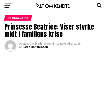
DE KONGELIGE
Prinsesse Beatrice: Viser styrke
midt i familiens krise
Udgivet
9 måneder siden
d.
12. november 2025
Af
Sarah Christensen