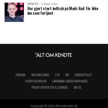
KENDTE
2 dage siden
Har gjort stort indtryk på Mads Vad: Får ikke
løn som fortjent
FORSIDE
VILD MED DANS
TV2
DR
BADEHOTELLET
SYGEPLEJESKOLEN
LANDMAND SØGER KÆRLIGHED
PRIVATLIVSPOLITIK & COOKIES
OM OS
Copyright © 2025 Altomkendte.dk