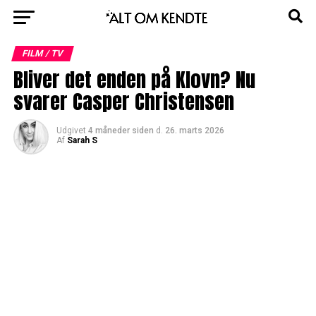
FILM / TV
Bliver det enden på Klovn? Nu
svarer Casper Christensen
Udgivet
4 måneder siden
d.
26. marts 2026
Af
Sarah S