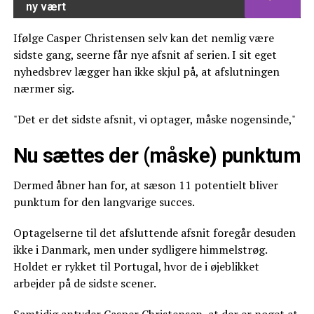
ny vært
Ifølge Casper Christensen selv kan det nemlig være
sidste gang, seerne får nye afsnit af serien. I sit eget
nyhedsbrev lægger han ikke skjul på, at afslutningen
nærmer sig.
"Det er det sidste afsnit, vi optager, måske nogensinde,"
Nu sættes der (måske) punktum
Dermed åbner han for, at sæson 11 potentielt bliver
punktum for den langvarige succes.
Optagelserne til det afsluttende afsnit foregår desuden
ikke i Danmark, men under sydligere himmelstrøg.
Holdet er rykket til Portugal, hvor de i øjeblikket
arbejder på de sidste scener.
Samtidig antyder Casper Christensen, at der er noget at