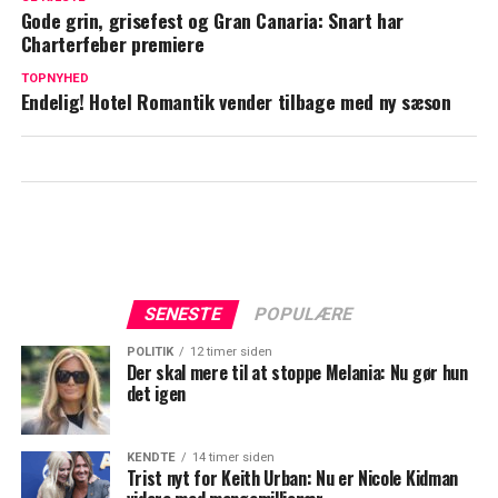
tilbage
Gode grin, grisefest og Gran Canaria: Snart har
Charterfeber premiere
Den er god nok: Nu bekræfter Casper
Christensen rygterne
TOPNYHED
Endelig! Hotel Romantik vender tilbage med ny sæson
SENESTE
POPULÆRE
POLITIK
12 timer siden
Der skal mere til at stoppe Melania: Nu gør hun
det igen
KENDTE
14 timer siden
Trist nyt for Keith Urban: Nu er Nicole Kidman