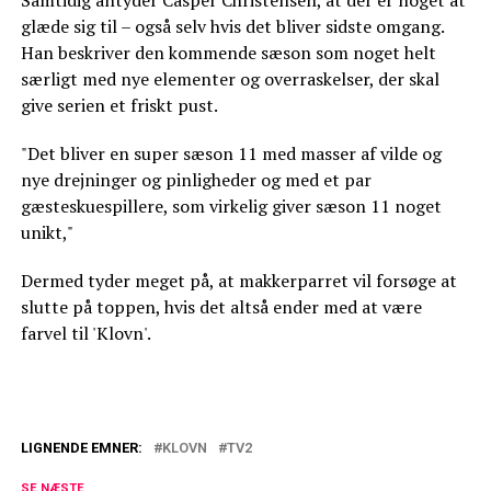
glæde sig til – også selv hvis det bliver sidste omgang.
Han beskriver den kommende sæson som noget helt
særligt med nye elementer og overraskelser, der skal
give serien et friskt pust.
"Det bliver en super sæson 11 med masser af vilde og
nye drejninger og pinligheder og med et par
gæsteskuespillere, som virkelig giver sæson 11 noget
unikt,"
Dermed tyder meget på, at makkerparret vil forsøge at
slutte på toppen, hvis det altså ender med at være
farvel til 'Klovn'.
LIGNENDE EMNER:
KLOVN
TV2
TV 2 med tidlig julegave: 'Klovn' vender
SE NÆSTE