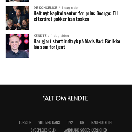
DE KONGELIGE
1 dag siden
Helt nyt kapitel venter for prins George: Til
efteråret pakker han tasken
KENDTE
1 dag siden
Har gjort stort indtryk på Mads Vad: Får ikke
løn som fortjent
FORSIDE
VILD MED DANS
TV2
DR
BADEHOTELLET
SYGEPLEJESKOLEN
LANDMAND SØGER KÆRLIGHED