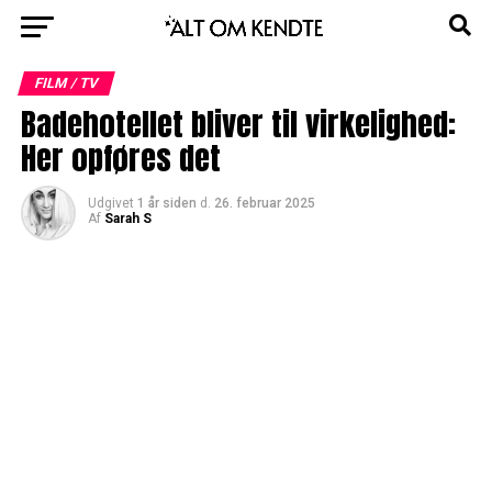
FILM / TV
Badehotellet bliver til virkelighed:
Her opføres det
Udgivet
1 år siden
d.
26. februar 2025
Af
Sarah S