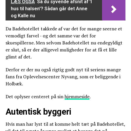
LÆS OGSÅ
Så du syvende afsnit af 'I
hus til halsen'? Sådan går det Anne
og Kalle nu
Da Badehotellet takkede af var det for mange seerne et
vemodigt farvel - og det samme var det for
skuespillerne. Men selvom Badehotellet nu endegyldigt
er slut, så er der alligevel muligheder for at få et lille
glimt af det.
Derfor er der nu også rigtig godt nyt til seriens mange
fans fra Oplevelsescenter Nyvang, som er beliggende i
Holbæk.
Det oplyser centeret på sin
hjemmeside
.
Autentisk byggeri
Hvis man har lyst til at komme helt tæt på Badehotellet,
vil det til næste år være muligt at besøge det på