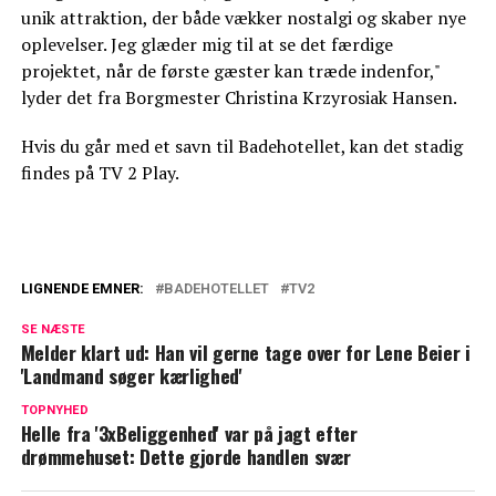
unik attraktion, der både vækker nostalgi og skaber nye
oplevelser. Jeg glæder mig til at se det færdige
projektet, når de første gæster kan træde indenfor,"
lyder det fra Borgmester Christina Krzyrosiak Hansen.
Hvis du går med et savn til Badehotellet, kan det stadig
findes på TV 2 Play.
LIGNENDE EMNER:
BADEHOTELLET
TV2
Badehotellet-stjerne afslører: Det er
SE NÆSTE
hemmeligheden
Melder klart ud: Han vil gerne tage over for Lene Beier i
'Landmand søger kærlighed'
Glædeligt nyt til alle Badehotellet-fans:
Vender tilbage
TOPNYHED
Helle fra '3xBeliggenhed' var på jagt efter
drømmehuset: Dette gjorde handlen svær