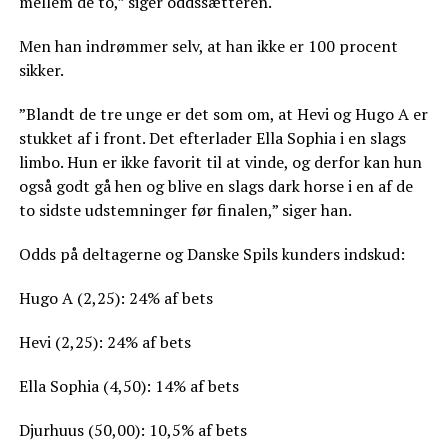
mellem de to,” siger oddssætteren.
Men han indrømmer selv, at han ikke er 100 procent
sikker.
”Blandt de tre unge er det som om, at Hevi og Hugo A er
stukket af i front. Det efterlader Ella Sophia i en slags
limbo. Hun er ikke favorit til at vinde, og derfor kan hun
også godt gå hen og blive en slags dark horse i en af de
to sidste udstemninger før finalen,” siger han.
Odds på deltagerne og Danske Spils kunders indskud:
Hugo A (2,25): 24% af bets
Hevi (2,25): 24% af bets
Ella Sophia (4,50): 14% af bets
Djurhuus (50,00): 10,5% af bets