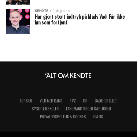
KENDTE
1 dag siden
Har gjort stort indtryk på Mads Vad: Får ikke
løn som fortjent
FORSIDE
VILD MED DANS
TV2
DR
BADEHOTELLET
SYGEPLEJESKOLEN
LANDMAND SØGER KÆRLIGHED
PRIVATLIVSPOLITIK & COOKIES
OM OS