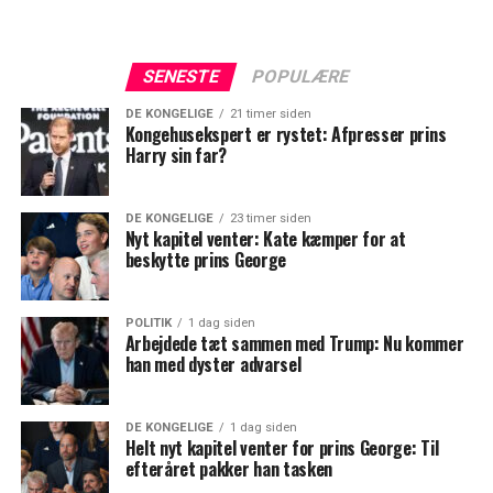
SENESTE
POPULÆRE
DE KONGELIGE
21 timer siden
Kongehusekspert er rystet: Afpresser prins
Harry sin far?
DE KONGELIGE
23 timer siden
Nyt kapitel venter: Kate kæmper for at
beskytte prins George
POLITIK
1 dag siden
Arbejdede tæt sammen med Trump: Nu kommer
han med dyster advarsel
DE KONGELIGE
1 dag siden
Helt nyt kapitel venter for prins George: Til
efteråret pakker han tasken