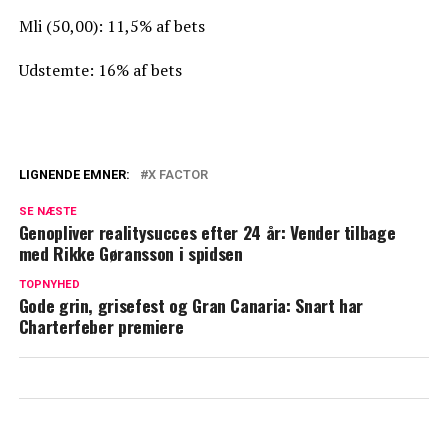
Mli (50,00): 11,5% af bets
Udstemte: 16% af bets
LIGNENDE EMNER:
X FACTOR
Afslører: Her er dommerne i 'X Factor'
SE NÆSTE
2025
Genopliver realitysucces efter 24 år: Vender tilbage
med Rikke Gøransson i spidsen
Thomas Blachman afslører: Det kan få
ham til at stoppe i 'X Factor'
TOPNYHED
Gode grin, grisefest og Gran Canaria: Snart har
Charterfeber premiere