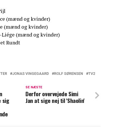
ijl
Race (mænd og kvinder)
nne (mænd og kvinder)
ne-Liége (mænd og kvinder)
iet Rundt
TTER
JONAS VINGEGAARD
ROLF SØRENSEN
TV2
'X Factor': Fremstår som en joke
SE NÆSTE
n
r: Sådan var det at interviewe Jytte
Derfor overvejede Simi
 sig
Jan at sige nej til 'Shaolin'
nde