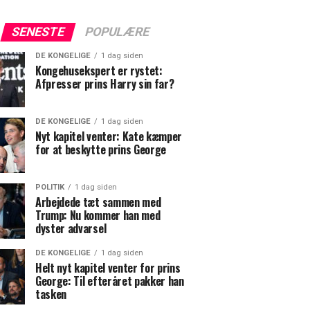
SENESTE
POPULÆRE
DE KONGELIGE
1 dag siden
Kongehusekspert er rystet:
Afpresser prins Harry sin far?
DE KONGELIGE
1 dag siden
Nyt kapitel venter: Kate kæmper
for at beskytte prins George
POLITIK
1 dag siden
Arbejdede tæt sammen med
Trump: Nu kommer han med
dyster advarsel
DE KONGELIGE
1 dag siden
Helt nyt kapitel venter for prins
George: Til efteråret pakker han
tasken