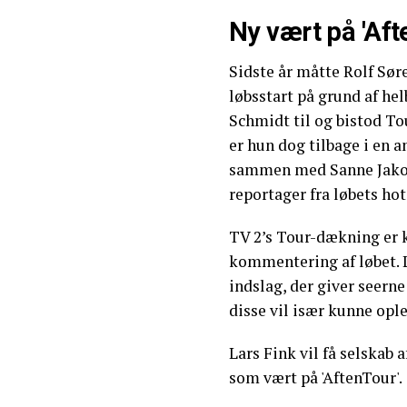
Ny vært på 'Aft
Sidste år måtte Rolf Sør
løbsstart på grund af he
Schmidt til og bistod To
er hun dog tilbage i en 
sammen med Sanne Jakobs
reportager fra løbets hot
TV 2’s Tour-dækning er k
kommentering af løbet. La
indslag, der giver seerne
disse vil især kunne ople
Lars Fink vil få selskab 
som vært på 'AftenTour'.