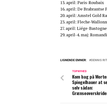
13. april: Paris-Roubaix
16. april: De Brabrantse P
20. april: Amstel Gold 
23. april: Fleche-Wallo
27. april: Liége-Bastog
29. april-4. maj: Romand
LIGNENDE EMNER:
DENNIS RI
Langer ud efter 
TOPNYHED
Kom bag på Morte
TV 2-vært afsløre
Spiegelhauer at se
Abildstrøm
selv sådan:
Grænseoverskride