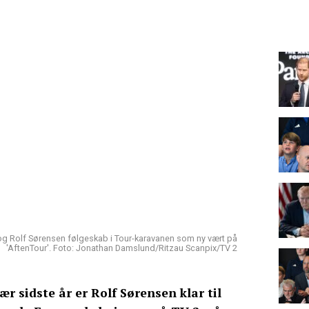
r og Rolf Sørensen følgeskab i Tour-karavanen som ny vært på
'AftenTour'. Foto: Jonathan Damslund/Ritzau Scanpix/TV 2
avær sidste år er Rolf Sørensen klar til