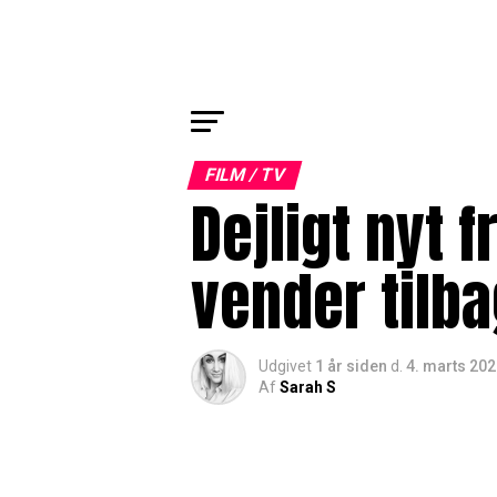
FILM / TV
Dejligt nyt 
vender tilb
Udgivet
1 år siden
d.
4. marts 20
Af
Sarah S