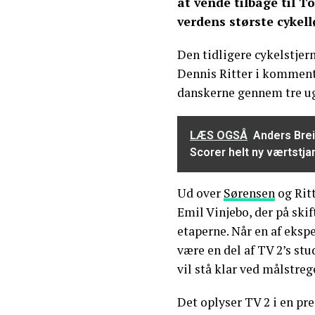
at vende tilbage til 
verdens største cykellø
Den tidligere cykelstje
Dennis Ritter i kommenta
danskerne gennem tre ug
LÆS OGSÅ
Anders Brei
Scorer helt ny værtstja
Ud over
Sørensen
og Ritt
Emil Vinjebo, der på ski
etaperne. Når en af ekspe
være en del af TV 2’s stu
vil stå klar ved målstreg
Det oplyser TV 2 i en pr