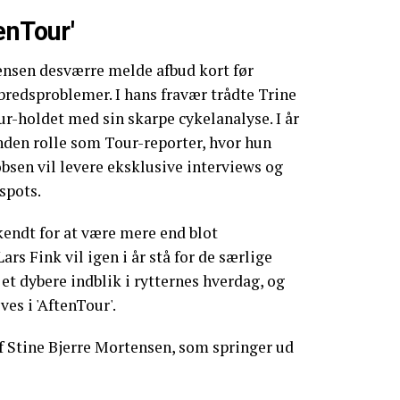
enTour'
ensen desværre melde afbud kort før
lbredsproblemer. I hans fravær trådte Trine
ur-holdet med sin skarpe cykelanalyse. I år
anden rolle som Tour-reporter, hvor hun
en vil levere eksklusive interviews og
spots.
endt for at være mere end blot
rs Fink vil igen i år stå for de særlige
 et dybere indblik i rytternes hverdag, og
ves i 'AftenTour'.
af Stine Bjerre Mortensen, som springer ud