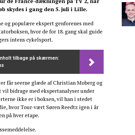
Tour de France-dækningen på TV 2, når
b skydes i gang den 5. juli i Lille.
rne og populære ekspert genforenes med
torboksen, hvor de for 18. gang skal guide
ers intens cykelsport.
nholt tilbage på skærmen:
ns
er får seerne glæde af Christian Moberg og
ft vil bidrage med ekspertanalyser under
rterne ikke er i boksen, vil han i stedet
die, hvor Tour-vært Søren Reedtz igen i år
en på hver etape.
essemeddelelse.