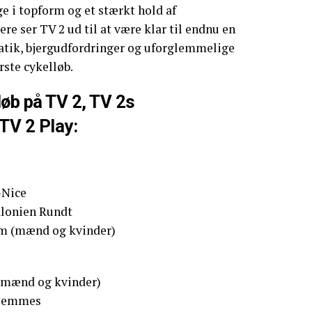
e i topform og et stærkt hold af
re ser TV 2 ud til at være klar til endnu en
tik, bjergudfordringer og uforglemmelige
rste cykelløb.
b på TV 2, TV 2s
TV 2 Play:
-Nice
alonien Rundt
em (mænd og kvinder)
 (mænd og kvinder)
x Femmes