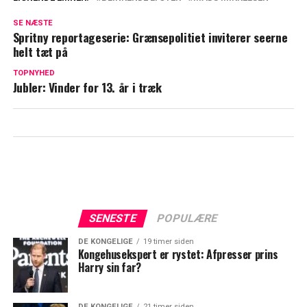
Overtager danskernes favorit film: Nu får
SE NÆSTE
'Blinkende lygter' nyt hjem
Spritny reportageserie: Grænsepolitiet inviterer seerne
helt tæt på
Med Mads Mikkelsen i hovedrollen:
Kommer snart på TV 2
TOPNYHED
Jubler: Vinder for 13. år i træk
SENESTE
POPULÆRE
DE KONGELIGE
19 timer siden
Kongehusekspert er rystet: Afpresser prins
Harry sin far?
DE KONGELIGE
21 timer siden