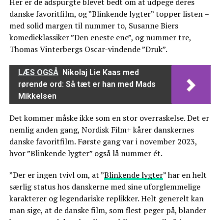
Her er de adspurgte blevet bedt om at udpege deres
danske favoritfilm, og ”Blinkende lygter” topper listen –
med solid margen til nummer to, Susanne Biers
komedieklassiker ”Den eneste ene”, og nummer tre,
Thomas Vinterbergs Oscar-vindende ”Druk”.
LÆS OGSÅ
Nikolaj Lie Kaas med
rørende ord: Så tæt er han med Mads
Mikkelsen
Det kommer måske ikke som en stor overraskelse. Det er
nemlig anden gang, Nordisk Film+ kårer danskernes
danske favoritfilm. Første gang var i november 2023,
hvor ”Blinkende lygter” også lå nummer ét.
”Der er ingen tvivl om, at ”
Blinkende lygter
” har en helt
særlig status hos danskerne med sine uforglemmelige
karakterer og legendariske replikker. Helt generelt kan
man sige, at de danske film, som flest peger på, blander