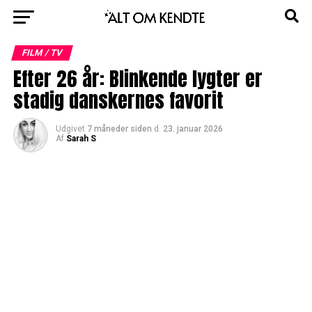
FILM / TV
Efter 26 år: Blinkende lygter er
stadig danskernes favorit
Udgivet
7 måneder siden
d.
23. januar 2026
Af
Sarah S