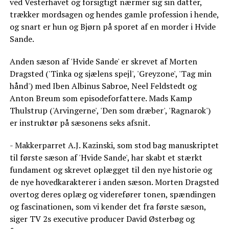
ved Vesterhavet og forsigtigt nærmer sig sin datter,
trækker mordsagen og hendes gamle profession i hende,
og snart er hun og Bjørn på sporet af en morder i Hvide
Sande.
Anden sæson af 'Hvide Sande' er skrevet af Morten
Dragsted ('Tinka og sjælens spejl', 'Greyzone', 'Tag min
hånd') med Iben Albinus Sabroe, Neel Feldstedt og
Anton Breum som episodeforfattere. Mads Kamp
Thulstrup ('Arvingerne', 'Den som dræber', 'Ragnarok')
er instruktør på sæsonens seks afsnit.
- Makkerparret A.J. Kazinski, som stod bag manuskriptet
til første sæson af 'Hvide Sande', har skabt et stærkt
fundament og skrevet oplægget til den nye historie og
de nye hovedkarakterer i anden sæson. Morten Dragsted
overtog deres oplæg og viderefører tonen, spændingen
og fascinationen, som vi kender det fra første sæson,
siger TV 2s executive producer David Østerbøg og