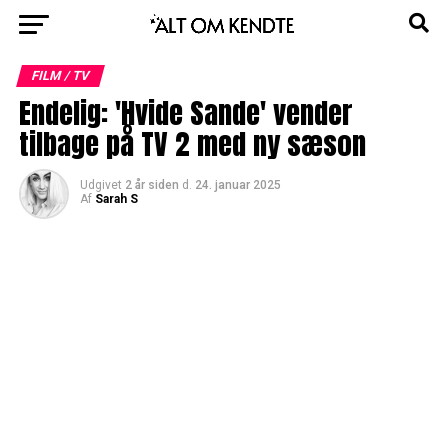
FILM / TV
Endelig: 'Hvide Sande' vender
tilbage på TV 2 med ny sæson
Udgivet
2 år siden
d.
24. januar 2025
Af
Sarah S