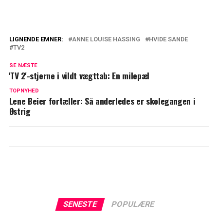
LIGNENDE EMNER:
ANNE LOUISE HASSING
HVIDE SANDE
TV2
Fælden er klappet: TV 2's sorte svane skal
i fængsel
SE NÆSTE
'TV 2'-stjerne i vildt vægttab: En milepæl
Michael Meyerheim og Cecilie Frøkjær
TOPNYHED
vender tilbage på skærmen sammen
Lene Beier fortæller: Så anderledes er skolegangen i
Østrig
SENESTE
POPULÆRE