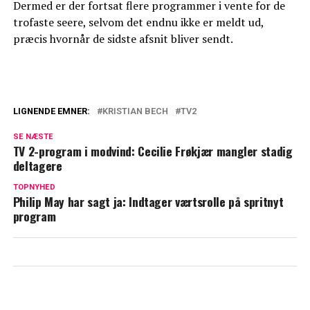
Dermed er der fortsat flere programmer i vente for de
trofaste seere, selvom det endnu ikke er meldt ud,
præcis hvornår de sidste afsnit bliver sendt.
LIGNENDE EMNER:
KRISTIAN BECH
TV2
Efter et års pause: Nu vender Kristian
SE NÆSTE
Bech tilbage på skærmen
TV 2-program i modvind: Cecilie Frøkjær mangler stadig
deltagere
Kristian Bech vender tilbage på skærmen:
TV 2 deler nye detaljer
TOPNYHED
Philip May har sagt ja: Indtager værtsrolle på spritnyt
program