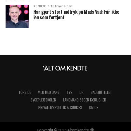
KENDTE
13 timer siden
Har gjort stort indtryk på Mads Vad: Får ikke
løn som fortjent
FORSIDE
VILD MED DANS
TV2
DR
BADEHOTELLET
SYGEPLEJESKOLEN
LANDMAND SØGER KÆRLIGHED
PRIVATLIVSPOLITIK & COOKIES
OM OS
Copyright © 2025 Altomkendte.dk