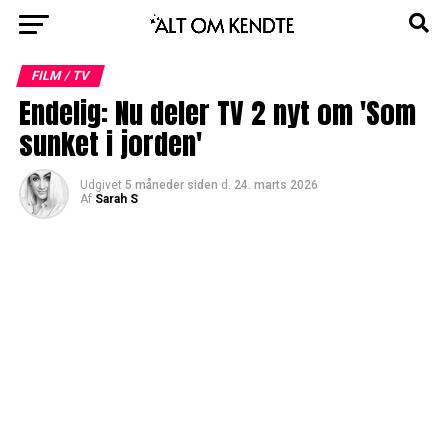
FILM / TV
Endelig: Nu deler TV 2 nyt om 'Som
sunket i jorden'
Udgivet
5 måneder siden
d.
24. marts 2026
Af
Sarah S