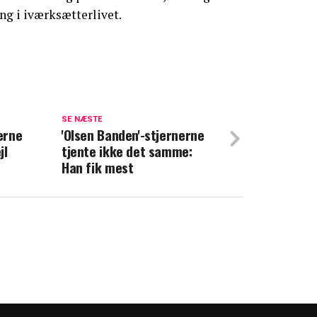
ing i iværksætterlivet.
erfor er han ikke med i 'Vild med dans' i
SE NÆSTE
jerne
'Olsen Banden'-stjernerne
jl
tjente ikke det samme:
 premiere: Vender tilbage i 'Vild med
Han fik mest