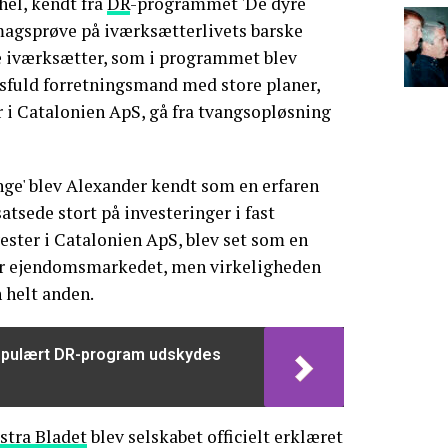
el, kendt fra
DR
-programmet 'De dyre
smagsprøve på iværksætterlivets barske
se iværksætter, som i programmet blev
esfuld forretningsmand med store planer,
er i Catalonien ApS, gå fra tvangsopløsning
enge' blev Alexander kendt som en erfaren
atsede stort på investeringer i fast
ester i Catalonien ApS, blev set som en
r ejendomsmarkedet, men virkeligheden
n helt anden.
Populært DR-program udskydes
stra Bladet
blev selskabet officielt erklæret