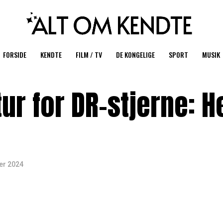
FORSIDE
KENDTE
FILM / TV
DE KONGELIGE
SPORT
MUSIK
r for DR-stjerne: He
er 2024