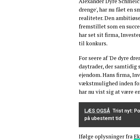
Alexander Dyre Schmeich
drenge', har nu fået en 
realiteter. Den ambitiø
fremstillet som en succ
har set sit firma, Invest
til konkurs.
For seere af 'De dyre dr
daytrader, der samtidig s
ejendom. Hans firma, Inv
vækstmulighed inden fo
har nu vist sig at være e
LÆS OGSÅ
Trist nyt: 
på ubestemt tid
Ifølge oplysninger fra
Ek