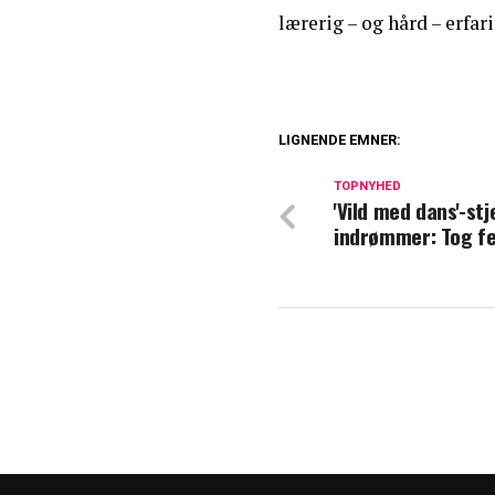
lærerig – og hård – erfar
LIGNENDE EMNER:
TV 2 forklarer: D
TOPNYHED
år
'Vild med dans'-st
indrømmer: Tog fe
Smider bombe før
dans'