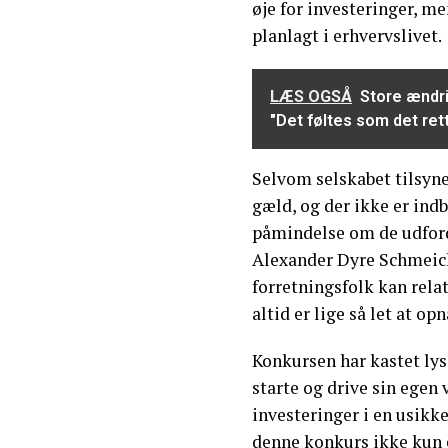
øje for investeringer, me
planlagt i erhvervslivet.
LÆS OGSÅ
Store ændri
"Det føltes som det ret
Selvom selskabet tilsyne
gæld, og der ikke er indb
påmindelse om de udford
Alexander Dyre Schmeich
forretningsfolk kan relat
altid er lige så let at op
Konkursen har kastet lys 
starte og drive sin egen
investeringer i en usikk
denne konkurs ikke kun 