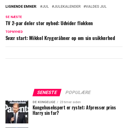
LIGNENDE EMNER:
JUL
JULEKALENDER
VALDES JUL
Nu fortsætter Juleeventyret: TV 2 deler
SE NÆSTE
nyt om Valdes Jul
TV 2-par deler stor nyhed: Udvider flokken
TV 2 graver klassiker frem: Har ikke
TOPNYHED
Svær start: Mikkel Krygeråbner op om sin usikkerhed
været sendt siden 2009
SENESTE
POPULÆRE
DE KONGELIGE
23 timer siden
Kongehusekspert er rystet: Afpresser prins
Harry sin far?