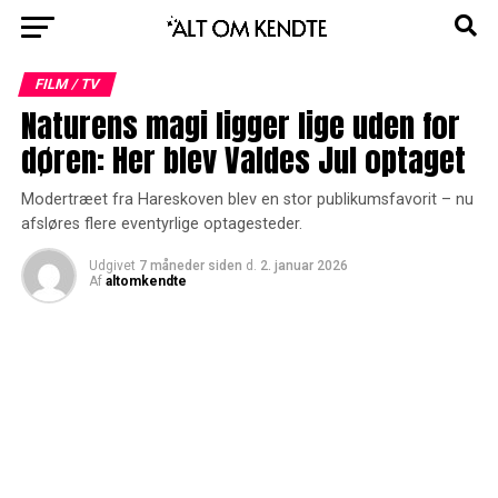
FILM / TV
Naturens magi ligger lige uden for
døren: Her blev Valdes Jul optaget
Modertræet fra Hareskoven blev en stor publikumsfavorit – nu
afsløres flere eventyrlige optagesteder.
Udgivet
7 måneder siden
d.
2. januar 2026
Af
altomkendte