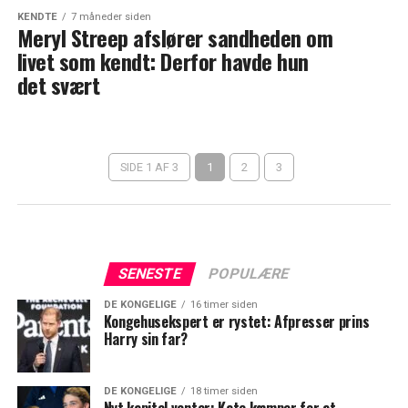
KENDTE
7 måneder siden
Meryl Streep afslører sandheden om
livet som kendt: Derfor havde hun
det svært
SIDE 1 AF 3
1
2
3
SENESTE
POPULÆRE
DE KONGELIGE
16 timer siden
Kongehusekspert er rystet: Afpresser prins
Harry sin far?
DE KONGELIGE
18 timer siden