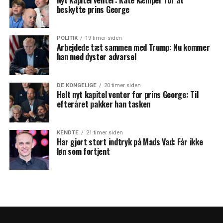
Nyt kapitel venter: Kate kæmper for at
beskytte prins George
POLITIK
19 timer siden
Arbejdede tæt sammen med Trump: Nu kommer
han med dyster advarsel
DE KONGELIGE
20 timer siden
Helt nyt kapitel venter for prins George: Til
efteråret pakker han tasken
KENDTE
21 timer siden
Har gjort stort indtryk på Mads Vad: Får ikke
løn som fortjent