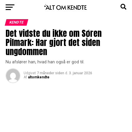
KENDTE
Det vidste du ikke om Søren
Pilmark: Har gjort det siden
ungdommen
Nu afslører han, hvad han også er god til.
Udgivet
7 måneder siden
d.
3. januar 2026
Af
altomkendte