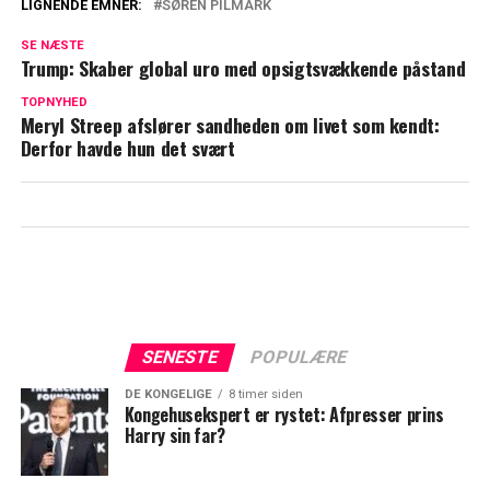
LIGNENDE EMNER:
SØREN PILMARK
Her er Søren Pilmarks opskrift på et 40
SE NÆSTE
års langt ægteskab: Denne sætning er
Trump: Skaber global uro med opsigtsvækkende påstand
vigtigt
TOPNYHED
Meryl Streep afslører sandheden om livet som kendt:
Søren Pilmark afslører nyt projekt: "Det
Derfor havde hun det svært
bliver afsløret snart"
SENESTE
POPULÆRE
DE KONGELIGE
8 timer siden
Kongehusekspert er rystet: Afpresser prins
Harry sin far?