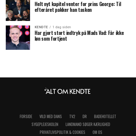
Helt nyt kapitel venter for prins George: Til
efteråret pakker han tasken
KENDTE
1 dag siden
Har gjort stort indtryk på Mads Vad: Får ikke
løn som fortjent
FORSIDE
VILD MED DANS
TV2
DR
BADEHOTELLET
SYGEPLEJESKOLEN
LANDMAND SØGER KÆRLIGHED
PRIVATLIVSPOLITIK & COOKIES
OM OS