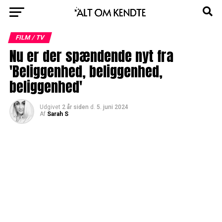
FILM / TV
Nu er der spændende nyt fra
'Beliggenhed, beliggenhed,
beliggenhed'
Udgivet
2 år siden
d.
5. juni 2024
Af
Sarah S