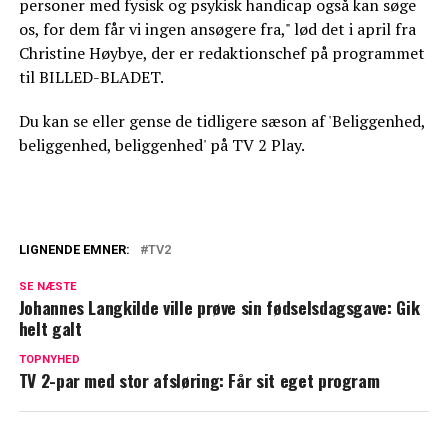
personer med fysisk og psykisk handicap også kan søge
os, for dem får vi ingen ansøgere fra," lød det i april fra
Christine Høybye, der er redaktionschef på programmet
til BILLED-BLADET.
Du kan se eller gense de tidligere sæson af 'Beliggenhed,
beliggenhed, beliggenhed' på TV 2 Play.
LIGNENDE EMNER:
TV2
Fik 13 sæsoner: TV 2-program vender
SE NÆSTE
aldrig tilbage
Johannes Langkilde ville prøve sin fødselsdagsgave: Gik
helt galt
TV 2 afslører: Kommer til at dække på
alle platforme
TOPNYHED
TV 2-par med stor afsløring: Får sit eget program