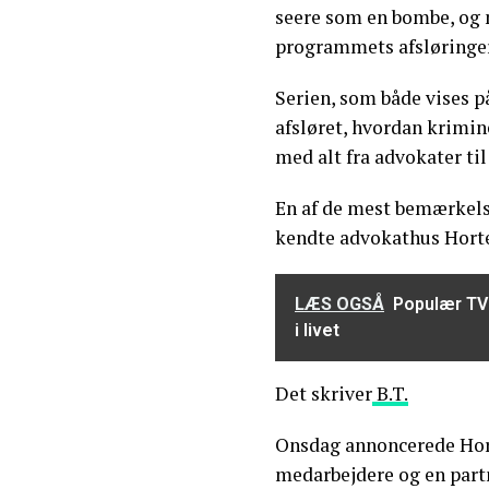
seere som en bombe, og 
programmets afsløringer
Serien, som både vises p
afsløret, hvordan krimin
med alt fra advokater til
En af de mest bemærkel
kendte advokathus Horten
LÆS OGSÅ
Populær TV 
i livet
Det skriver
B.T.
Onsdag annoncerede Hort
medarbejdere og en partn