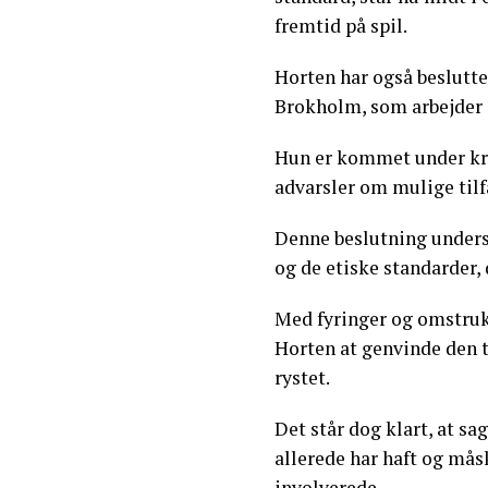
fremtid på spil.
Horten har også beslutte
Brokholm, som arbejder c
Hun er kommet under krit
advarsler om mulige til
Denne beslutning underst
og de etiske standarder,
Med fyringer og omstruk
Horten at genvinde den 
rystet.
Det står dog klart, at sag
allerede har haft og måsk
involverede.