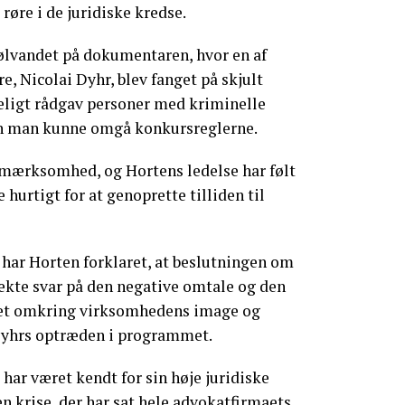
 røre i de juridiske kredse.
kølvandet på dokumentaren, hvor en af
e, Nicolai Dyhr, blev fanget på skjult
ligt rådgav personer med kriminelle
an man kunne omgå konkursreglerne.
pmærksomhed, og Hortens ledelse har følt
 hurtigt for at genoprette tilliden til
 har Horten forklaret, at beslutningen om
rekte svar på den negative omtale og den
ået omkring virksomhedens image og
 Dyhrs optræden i programmet.
 har været kendt for sin høje juridiske
en krise, der har sat hele advokatfirmaets