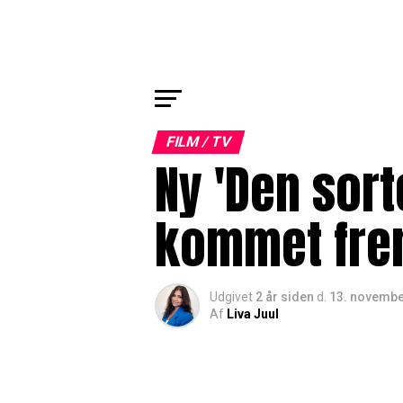
FILM / TV
Ny 'Den sort
kommet frem:
Udgivet
2 år siden
d.
13. novembe
Af
Liva Juul