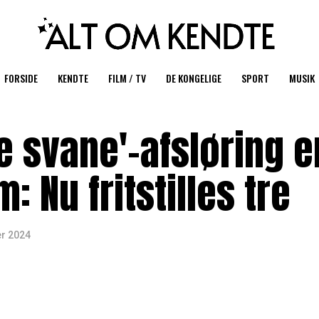
FORSIDE
KENDTE
FILM / TV
DE KONGELIGE
SPORT
MUSIK
e svane'-afsløring e
 Nu fritstilles tre
r 2024