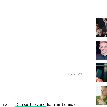
Foto: TV 2
rserie '
Den sorte svane'
har ramt danske