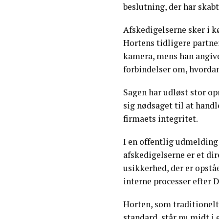
beslutning, der har skabt
Afskedigelserne sker i 
Hortens tidligere partner
kamera, mens han angive
forbindelser om, hvord
Sagen har udløst stor o
sig nødsaget til at handle
firmaets integritet.
I en offentlig udmelding
afskedigelserne er et di
usikkerhed, der er opst
interne processer efter
Horten, som traditionelt
standard, står nu midt i 