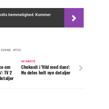
modts hemmelighed: Kommer
 SVANE
TV2
der tavsheden: Føler sig ladt i stikken
SE NÆSTE
kke om
erende udtalelse efter 'Den sorte svane'
Chokexit i 'Vild med dans':
': TV 2
Nu deles helt nye detaljer
etaljer