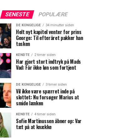
SENESTE
POPULÆRE
DE KONGELIGE
34 minutter siden
Helt nyt kapitel venter for prins
George: Til efteråret pakker han
tasken
KENDTE
2 timer siden
Har gjort stort indtryk på Mads
Vad: Får ikke løn som fortjent
DE KONGELIGE
3 timer siden
Vil ikke være spærret inde på
slottet: Nu forsøger Marius at
smide lænken
KENDTE
4 timer siden
Sofie Martinussen åbner op: Var
tæt på at knække