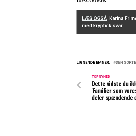
LÆS OGSÅ
Karina Fri
med kryptisk svar
LIGNENDE EMNER:
DEN SORTE
Amira Smajic bry
TOPNYHED
Dette vidste du i
Kommer med chok
'Familier som vores
deler spændende d