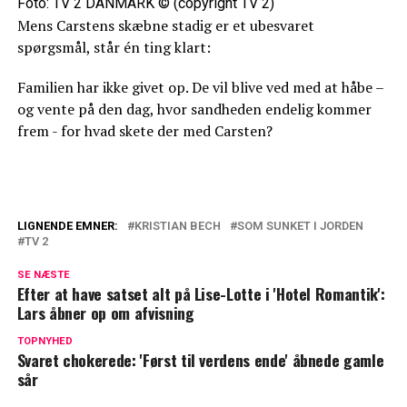
Foto: TV 2 DANMARK © (copyright TV 2)
Mens Carstens skæbne stadig er et ubesvaret
spørgsmål, står én ting klart:
Familien har ikke givet op. De vil blive ved med at håbe –
og vente på den dag, hvor sandheden endelig kommer
frem - for hvad skete der med Carsten?
LIGNENDE EMNER:
KRISTIAN BECH
SOM SUNKET I JORDEN
TV 2
Efter et års pause: Nu vender Kristian
Bech tilbage på skærmen
SE NÆSTE
Efter at have satset alt på Lise-Lotte i 'Hotel Romantik':
Kristian Bech vender tilbage på skærmen:
Lars åbner op om afvisning
TV 2 deler nye detaljer
TOPNYHED
Svaret chokerede: 'Først til verdens ende' åbnede gamle
sår