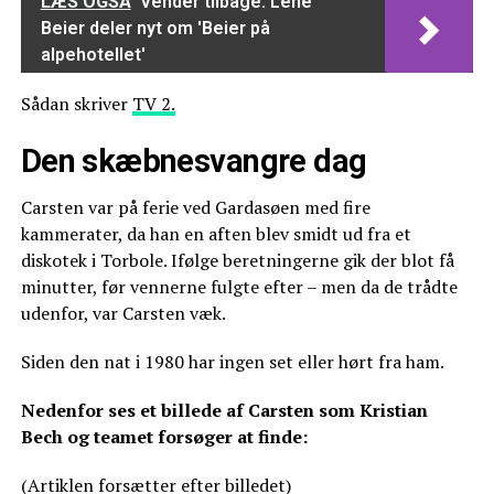
LÆS OGSÅ
Vender tilbage: Lene
Beier deler nyt om 'Beier på
alpehotellet'
Sådan skriver
TV 2.
Den skæbnesvangre dag
Carsten var på ferie ved Gardasøen med fire
kammerater, da han en aften blev smidt ud fra et
diskotek i Torbole. Ifølge beretningerne gik der blot få
minutter, før vennerne fulgte efter – men da de trådte
udenfor, var Carsten væk.
Siden den nat i 1980 har ingen set eller hørt fra ham.
Nedenfor ses et billede af Carsten som Kristian
Bech og teamet forsøger at finde:
(Artiklen forsætter efter billedet)