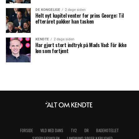
DE KONGELIGE
2 dage siden
Helt nyt kapitel venter for prins George: Til
efteråret pakker han tasken
KENDTE
2 dage siden
Har gjort stort indtryk på Mads Vad: Får ikke
løn som fortjent
FORSIDE
VILD MED DANS
TV2
DR
BADEHOTELLET
SYGEPLEJESKOLEN
LANDMAND SØGER KÆRLIGHED