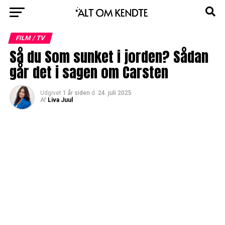
FILM / TV
Så du Som sunket i jorden? Sådan
går det i sagen om Carsten
Udgivet
1 år siden
d.
24. juli 2025
Af
Liva Juul