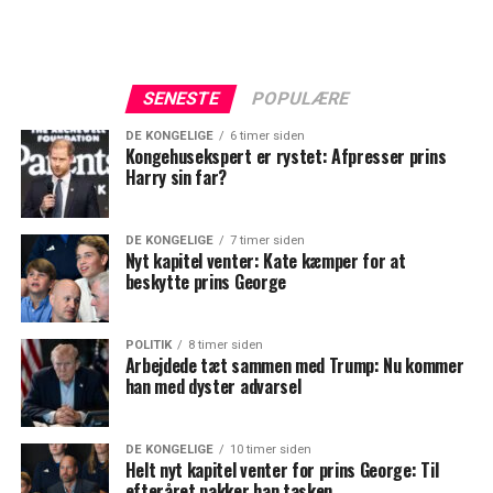
SENESTE
POPULÆRE
DE KONGELIGE
6 timer siden
Kongehusekspert er rystet: Afpresser prins
Harry sin far?
DE KONGELIGE
7 timer siden
Nyt kapitel venter: Kate kæmper for at
beskytte prins George
POLITIK
8 timer siden
Arbejdede tæt sammen med Trump: Nu kommer
han med dyster advarsel
DE KONGELIGE
10 timer siden
Helt nyt kapitel venter for prins George: Til
efteråret pakker han tasken