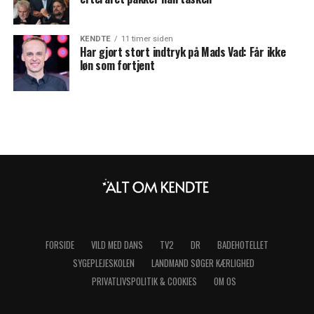
KENDTE
11 timer siden
Har gjort stort indtryk på Mads Vad: Får ikke
løn som fortjent
FORSIDE
VILD MED DANS
TV2
DR
BADEHOTELLET
SYGEPLEJESKOLEN
LANDMAND SØGER KÆRLIGHED
PRIVATLIVSPOLITIK & COOKIES
OM OS