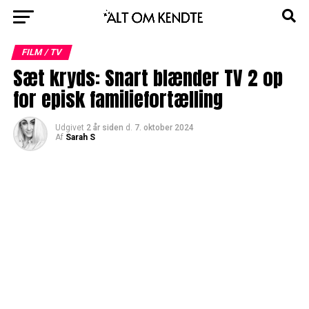
FILM / TV
Sæt kryds: Snart blænder TV 2 op
for episk familiefortælling
Udgivet
2 år siden
d.
7. oktober 2024
Af
Sarah S