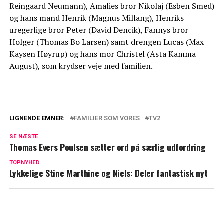
Reingaard Neumann), Amalies bror Nikolaj (Esben Smed)
og hans mand Henrik (Magnus Millang), Henriks
uregerlige bror Peter (David Dencik), Fannys bror
Holger (Thomas Bo Larsen) samt drengen Lucas (Max
Kaysen Høyrup) og hans mor Christel (Asta Kamma
August), som krydser veje med familien.
LIGNENDE EMNER:
FAMILIER SOM VORES
TV2
Amaryllis August har klippet håret af: Her
SE NÆSTE
er den rørende årsag
Thomas Evers Poulsen sætter ord på særlig udfordring
Dette vidste du ikke om 'Familier som
TOPNYHED
Lykkelige Stine Marthine og Niels: Deler fantastisk nyt
vores': TV 2 deler spændende detaljer