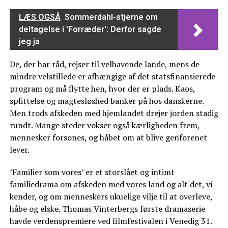
LÆS OGSÅ
Sommerdahl-stjerne om
deltagelse i 'Forræder': Derfor sagde
jeg ja
De, der har råd, rejser til velhavende lande, mens de
mindre velstillede er afhængige af det statsfinansierede
program og må flytte hen, hvor der er plads. Kaos,
splittelse og magtesløshed banker på hos danskerne.
Men trods afskeden med hjemlandet drejer jorden stadig
rundt. Mange steder vokser også kærligheden frem,
mennesker forsones, og håbet om at blive genforenet
lever.
’Familier som vores’ er et storslået og intimt
familiedrama om afskeden med vores land og alt det, vi
kender, og om menneskers ukuelige vilje til at overleve,
håbe og elske. Thomas Vinterbergs første dramaserie
havde verdenspremiere ved filmfestivalen i Venedig 31.