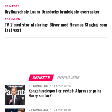
Sætter ord på ny dansepartner
SE NÆSTE
Bryllupschok: Laura Drasbæks brudekjole overrasker
TV 2 deler dejligt nyt: Disse seerfavoritter
TOPNYHED
vender tilbage i efteråret
TV 2 med stor afsløring: Bliver med Rasmus Staghøj som
fast vært
SENESTE
POPULÆRE
DE KONGELIGE
11 timer siden
Kongehusekspert er rystet: Afpresser prins
Harry sin far?
DE KONGELIGE
12 timer siden