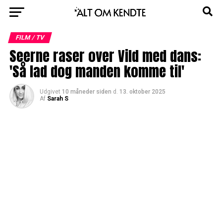
FILM / TV
Seerne raser over Vild med dans:
'Så lad dog manden komme til'
Udgivet
10 måneder siden
d.
13. oktober 2025
Af
Sarah S