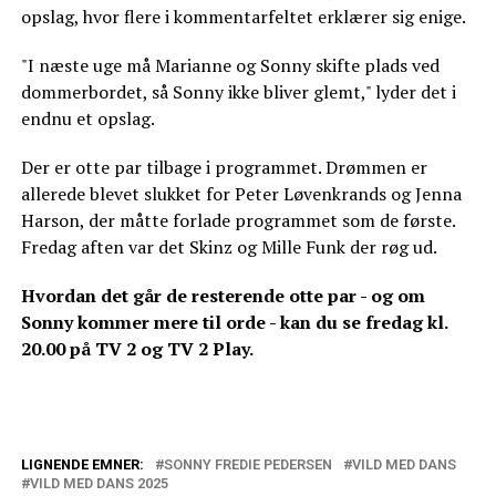
opslag, hvor flere i kommentarfeltet erklærer sig enige.
"I næste uge må Marianne og Sonny skifte plads ved
dommerbordet, så Sonny ikke bliver glemt," lyder det i
endnu et opslag.
Der er otte par tilbage i programmet. Drømmen er
allerede blevet slukket for Peter Løvenkrands og Jenna
Harson, der måtte forlade programmet som de første.
Fredag aften var det Skinz og Mille Funk der røg ud.
Hvordan det går de resterende otte par - og om
Sonny kommer mere til orde - kan du se fredag kl.
20.00 på TV 2 og TV 2 Play.
LIGNENDE EMNER:
SONNY FREDIE PEDERSEN
VILD MED DANS
VILD MED DANS 2025
Camilla Dalsgaard klar til Vild med dans: