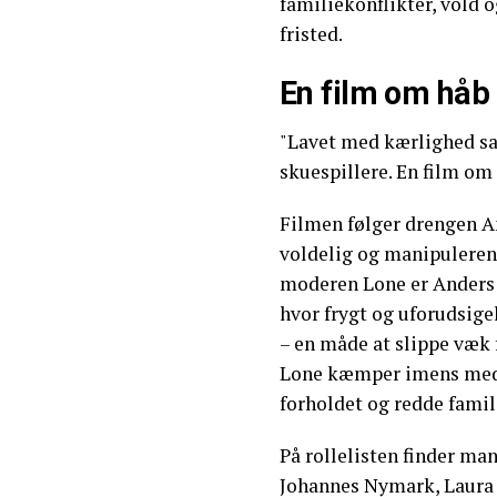
familiekonflikter, vold 
fristed.
En film om håb 
"Lavet med kærlighed s
skuespillere. En film om
Filmen følger drengen An
voldelig og manipuleren
moderen Lone er Anders fa
hvor frygt og uforudsige
– en måde at slippe væk f
Lone kæmper imens med a
forholdet og redde famili
På rollelisten finder ma
Johannes Nymark, Laura D