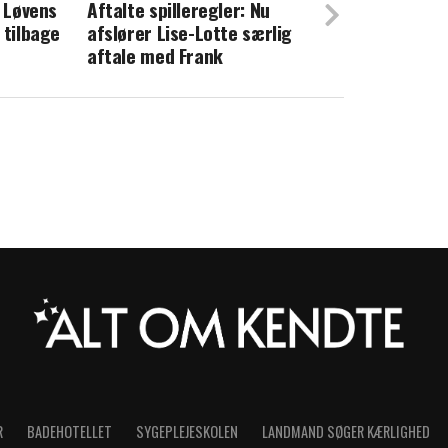
: Løvens
ører: Er tilbage på skærmen hos TV 2
Aftalte spilleregler: Nu
 tilbage
afslører Lise-Lotte særlig
aftale med Frank
R
BADEHOTELLET
SYGEPLEJESKOLEN
LANDMAND SØGER KÆRLIGHED