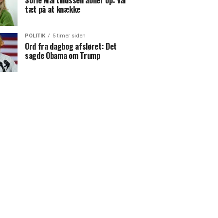
Sofie Martinussen åbner op: Var
tæt på at knække
POLITIK
5 timer siden
Ord fra dagbog afsløret: Det
sagde Obama om Trump