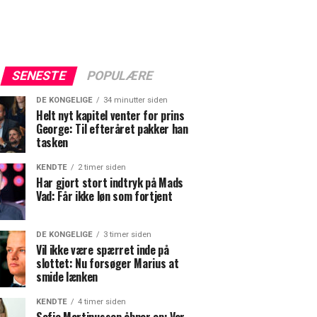
SENESTE
POPULÆRE
DE KONGELIGE
34 minutter siden
Helt nyt kapitel venter for prins
George: Til efteråret pakker han
tasken
KENDTE
2 timer siden
Har gjort stort indtryk på Mads
Vad: Får ikke løn som fortjent
DE KONGELIGE
3 timer siden
Vil ikke være spærret inde på
slottet: Nu forsøger Marius at
smide lænken
KENDTE
4 timer siden