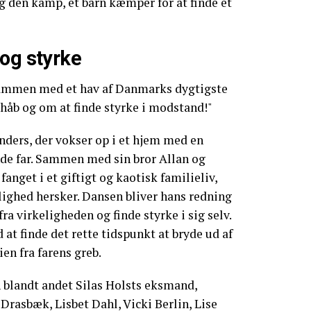
og den kamp, et barn kæmper for at finde et
og styrke
ammen med et hav af Danmarks dygtigste
 håb og om at finde styrke i modstand!"
ders, der vokser op i et hjem med en
de far. Sammen med sin bror Allan og
nget i et giftigt og kaotisk familieliv,
lighed hersker. Dansen bliver hans redning
ra virkeligheden og finde styrke i sig selv.
t finde det rette tidspunkt at bryde ud af
en fra farens greb.
n blandt andet Silas Holsts eksmand,
rasbæk, Lisbet Dahl, Vicki Berlin, Lise