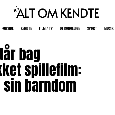
FORSIDE
KENDTE
FILM / TV
DE KONGELIGE
SPORT
MUSIK
står bag
et spillefilm:
f sin barndom