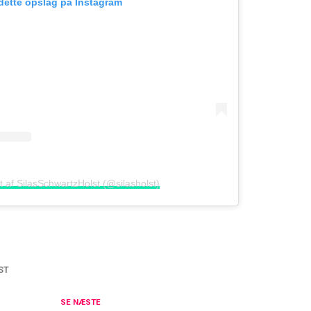
 dette opslag på Instagram
t af SilasSchwartzHolst (@silasholst)
ST
ilas Holst: De vinder 'Vild med dans'
SE NÆSTE