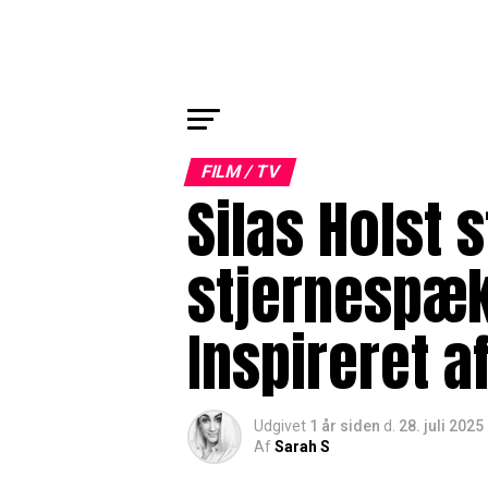
FILM / TV
Silas Holst 
stjernespækk
Inspireret a
Udgivet
1 år siden
d.
28. juli 2025
Af
Sarah S