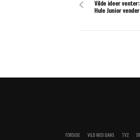
Vilde ideer venter
Silas Holst afsl
Hule Junior vender
FORSIDE
VILD MED DANS
TV2
D