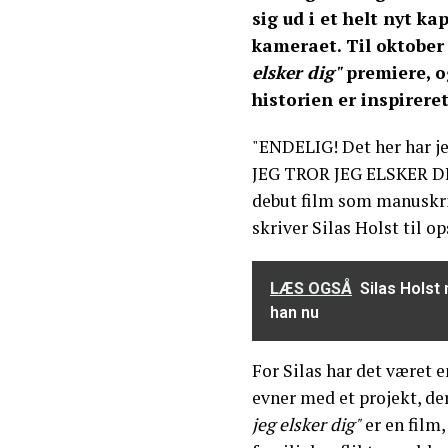
sig ud i et helt nyt k
kameraet. Til oktober 
elsker dig"
premiere, o
historien er inspirer
"ENDELIG! Det her har je
JEG TROR JEG ELSKER DIG
debut film som manuskrip
skriver Silas Holst til o
LÆS OGSÅ
Silas Holst
han nu
For Silas har det været 
evner med et projekt, de
jeg elsker dig"
er en film