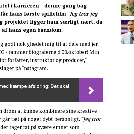
apitel i karrieren – denne gang bag
får hans første spillefilm
"Jeg tror jeg
g projektet ligger ham særligt nært, da
et af hans egen barndom.
g godt nok glædet mig til at dele med jer.
 - rammer biograferne d.30.oktober! Min
t forfatter, instruktør og producer,"
pslaget på Instagram.
 med kæmpe afsløring: Det skal
en drøm at kunne kombinere sine kreative
r går tæt på noget dybt personligt.
"Jeg tror
, der tager fat på svære emner som