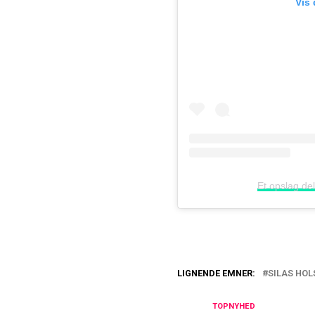
Vis
Et opslag del
LIGNENDE EMNER:
SILAS HOL
Ingen tvivl hos S
TOPNYHED