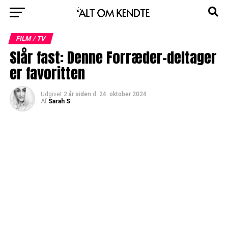
FILM / TV
Slår fast: Denne Forræder-deltager
er favoritten
Udgivet
2 år siden
d.
24. oktober 2024
Af
Sarah S