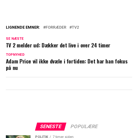
LIGNENDE EMNER:
FORRÆDER
TV2
Alletiders Ulf: TV 2 sender
SE NÆSTE
mindeprogram
TV 2 melder ud: Dækker det live i over 24 timer
TV 2 afslører: Danskerne er ellevilde
TOPNYHED
Adam Price vil ikke dvæle i fortiden: Det har han fokus
på nu
SENESTE
POPULÆRE
POLITIK
7 timer siden