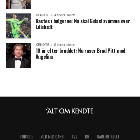
KENDTE
4 timer siden
Kastes i bølgerne: Nu skal Gidsel svømme over
Lillebælt
KENDTE
5 timer siden
10 år efter bruddet: Nu raser Brad Pitt mod
Angelina
FORSIDE
VILD MED DANS
TV2
DR
BADEHOTELLET