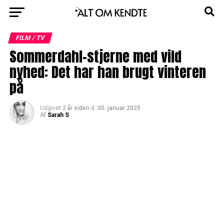
FILM / TV
Sommerdahl-stjerne med vild
nyhed: Det har han brugt vinteren
på
Udgivet
2 år siden
d.
30. januar 2025
Af
Sarah S