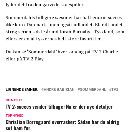
lyder det fra den garvede skuespiller.
Sommerdahls tidligere sæsoner har haft enorm succes -
ikke kun i Danmark - men også i udlandet. Blandt andet
strøg serien sidste år ind foran Barnaby i Tyskland, som
ellers er en af tyskernes helt store favoritter.
Du kan se ‘Sommerdahl’ hver søndag på TV 2 Charlie
eller på TV 2 Play.
LIGNENDE EMNER:
ANDRÉ BABIKIAN
SOMMERDAHL
TV2
Kvindelig 'Sommerdahl'-fan med vild
SE NÆSTE
plan: Ville møde Peter Mygind
TV 2-succes vender tilbage: Nu er der nye detaljer
Nu er det officielt: Denne dag kan du se
TOPNYHED
Christian Borregaard overrasker: Sådan har du aldrig
den nye sæson af 'Sommerdahl'
set ham før