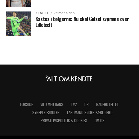
KENDTE
7 timer siden
Kastes i bølgerne: Nu skal Gidsel svømme over
Lillebælt
FORSIDE
VILD MED DANS
TV2
DR
BADEHOTELLET
SYGEPLEJESKOLEN
LANDMAND SØGER KÆRLIGHED
PRIVATLIVSPOLITIK & COOKIES
OM OS