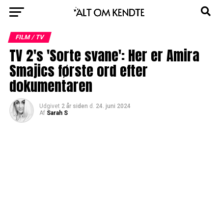
FILM / TV
TV 2's 'Sorte svane': Her er Amira
Smajics første ord efter
dokumentaren
Udgivet
2 år siden
d.
24. juni 2024
Af
Sarah S