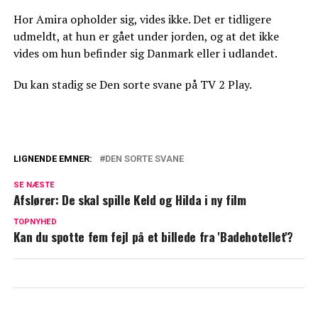
Hor Amira opholder sig, vides ikke. Det er tidligere
udmeldt, at hun er gået under jorden, og at det ikke
vides om hun befinder sig Danmark eller i udlandet.
Du kan stadig se Den sorte svane på TV 2 Play.
LIGNENDE EMNER:
DEN SORTE SVANE
Ny vild afsløring om Faser fra 'Den sorte
SE NÆSTE
svane'
Afslører: De skal spille Keld og Hilda i ny film
Ny 'Den sorte svane'-afsløring er kommet
TOPNYHED
Kan du spotte fem fejl på et billede fra 'Badehotellet'?
frem: Nu fritstilles tre