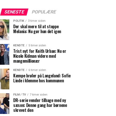
SENESTE
POPULÆRE
POLITIK
3 timer siden
Der skal mere til at stoppe
Melania: Nu gør hun det igen
KENDTE
5 timer siden
Trist nyt for Keith Urban: Nu er
Nicole Kidman videre med
mangemillionær
KENDTE
6 timer siden
Kæmpe brøler på Langeland: Sofie
Linde i klemme hos kommunen
FILM / TV
7 timer siden
DR-serie vender tilbage med ny
sæson: Denne gang har børnene
skrevet den