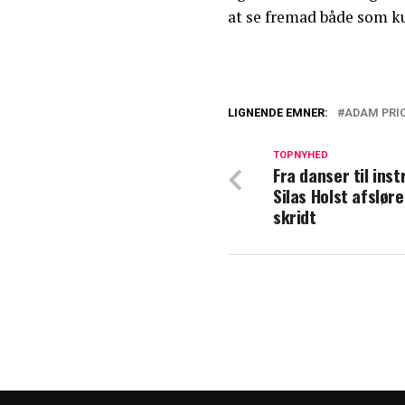
at se fremad både som 
LIGNENDE EMNER:
ADAM PRI
Dramaet fortsæt
stopper samarbe
TOPNYHED
Fra danser til inst
Silas Holst afslør
Adam Price bryd
skridt