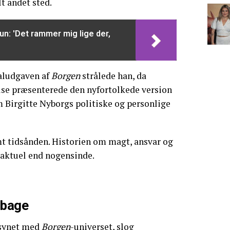
t andet sted.
un: 'Det rammer mig lige der,
aludgaven af
Borgen
strålede han, da
else præsenterede den nyfortolkede version
m Birgitte Nyborgs politiske og personlige
mt tidsånden. Historien om magt, ansvar og
aktuel end nogensinde.
ilbage
synet med
Borgen
-universet, slog