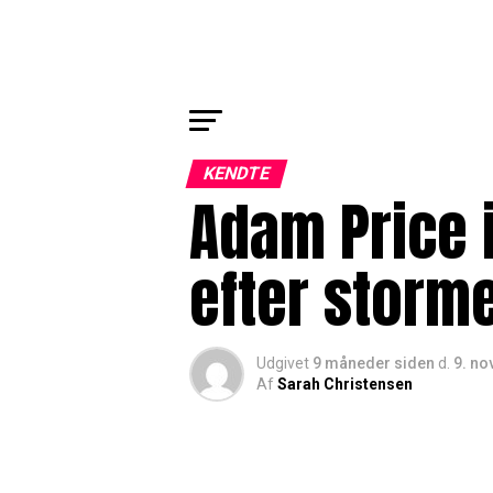
KENDTE
Adam Price i
efter storm
Udgivet
9 måneder siden
d.
9. n
Af
Sarah Christensen