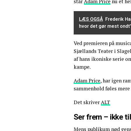
står
Adam Price
nu et hel
LÆS OGSÅ
Frederik Ha
hvor det gør mest ondt'
Ved premieren på music
Sjællands Teater i Slag
af hans ikoniske serie o
kampe.
Adam Price
, har igen ra
sammenhold føles mere 
Det skriver
ALT
Ser frem – ikke t
Mens publikum nød gen