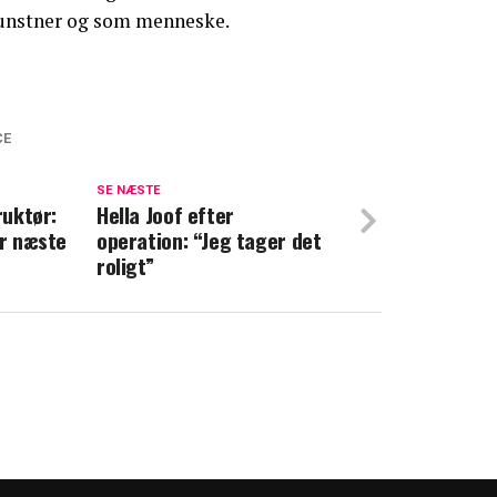
kunstner og som menneske.
CE
ter med Adam Price: Kvindekrisecenter
jdet
SE NÆSTE
ruktør:
Hella Joof efter
er næste
operation: “Jeg tager det
er tavsheden: Der var utroskab
roligt”