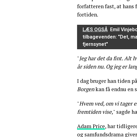
forfatteren fast, at hans
fortiden.
LÆS OGSÅ
Emil Vinjeb
tilbagevenden: "Det, ma
fjernsynet"
"
Jeg har det da fint. Alt h
år siden nu. Og jeg er lan
I dag bruger han tiden på
Borgen
kan få endnu en sæ
"
Hvem ved, om vi tager e
fremtiden vise,
" sagde ha
Adam Price
, har tidlige
og samfundsdrama giver