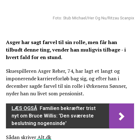
Foto: Stub Michael/Her Og Nu/Ritzau Scanpix
Asger har sagt farvel til sin rolle, men får han
tilbudt denne ting, vender han muligvis tilbage - i
hvert fald for en stund.
Skuespilleren Asger Reher, 74, har lagt et langt og
imponerende karriereforløb bag sig, og efter han i
december sagde farvel til sin rolle i Ørkenens Sønner,
nyder han nu livet som pensionist.
LÆS OGSÅ
Familien bekræfter trist
nyt om Bruce Willis: 'Den sværeste
beslutning nogensinde'
Sådan skriver
Alt.dk