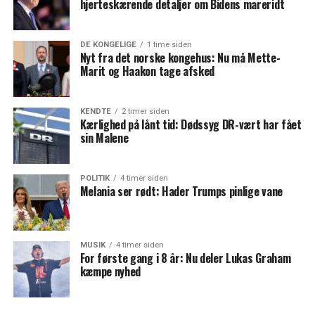
hjerteskærende detaljer om Bidens mareridt
DE KONGELIGE
1 time siden
Nyt fra det norske kongehus: Nu må Mette-
Marit og Haakon tage afsked
KENDTE
2 timer siden
Kærlighed på lånt tid: Dødssyg DR-vært har fået
sin Malene
POLITIK
4 timer siden
Melania ser rødt: Hader Trumps pinlige vane
MUSIK
4 timer siden
For første gang i 8 år: Nu deler Lukas Graham
kæmpe nyhed