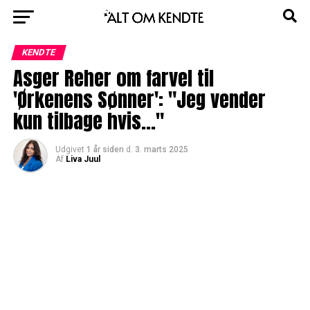
KENDTE
Asger Reher om farvel til
'Ørkenens Sønner': "Jeg vender
kun tilbage hvis..."
Udgivet
1 år siden
d.
3. marts 2025
Af
Liva Juul