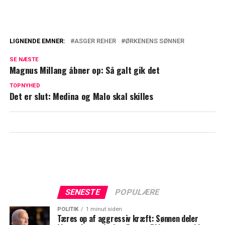
LIGNENDE EMNER:
ASGER REHER
ØRKENENS SØNNER
Vild transformation: Sådan har du aldrig
SE NÆSTE
set Halle Berry før
Magnus Millang åbner op: Så galt gik det
Vild med dans-stjerne deler spændende
TOPNYHED
Det er slut: Medina og Malo skal skilles
nyt: "Nu er tiden kommet"
SENESTE
POPULÆRE
POLITIK
1 minut siden
Tæres op af aggressiv kræft: Sønnen deler