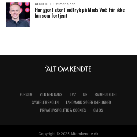
KENDTE
19 timer siden
Har gjort stort indtryk på Mads Vad: Får ikke
løn som fortjent
FORSIDE
VILD MED DANS
TV2
DR
BADEHOTELLET
SYGEPLEJESKOLEN
LANDMAND SØGER KÆRLIGHED
PRIVATLIVSPOLITIK & COOKIES
OM OS
Copyright © 2025 Altomkendte.dk