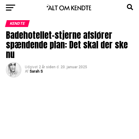
KENDTE
Badehotellet-stjerne afslører
spændende plan: Det skal der ske
nu
Udgivet
2 år siden
d.
20. januar 2025
Af
Sarah S