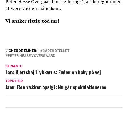
Peter Hesse Overgaard fortæller også, at de regner med
at være væk en månedstid.
Vi ønsker rigtig god tur!
LIGNENDE EMNER:
BADEHOTELLET
PETER HESSE VOVERGAARD
Afslører: Ingen ligeløn på Badehotellet
SE NÆSTE
Cecilie Stenspil i tårer: Årsagen er
Lars Hjortshøj i lykkerus: Endnu en baby på vej
rørende
TOPNYHED
Janni Ree vækker opsigt: Nu går spekulationerne