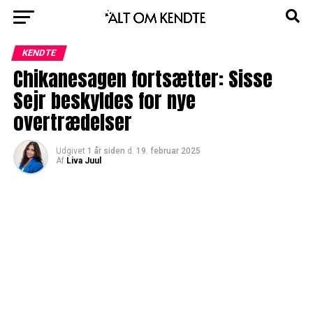
KENDTE
Chikanesagen fortsætter: Sisse
Sejr beskyldes for nye
overtrædelser
Udgivet
1 år siden
d.
19. februar 2025
Af
Liva Juul