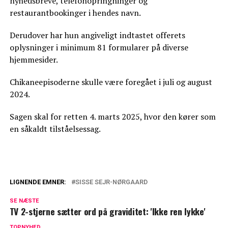
nyhedsbreve, telefonopringninger og
restaurantbookinger i hendes navn.
Derudover har hun angiveligt indtastet offerets
oplysninger i minimum 81 formularer på diverse
hjemmesider.
Chikaneepisoderne skulle være foregået i juli og august
2024.
Sagen skal for retten 4. marts 2025, hvor den kører som
en såkaldt tilståelsessag.
LIGNENDE EMNER:
SISSE SEJR-NØRGAARD
Slut med Sisse Sejr-Nørgaard: Fundet en
SE NÆSTE
erstatning
TV 2-stjerne sætter ord på graviditet: 'Ikke ren lykke'
BREAKING: Johnny Madsen er død
TOPNYHED