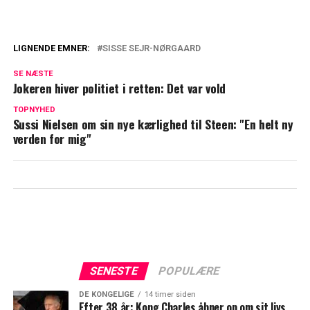
LIGNENDE EMNER:
SISSE SEJR-NØRGAARD
Stort tillykke til Sara Lygum: Afslører det
SE NÆSTE
på Instagram
Jokeren hiver politiet i retten: Det var vold
Alexander Kølpin deler glædelig nyhed:
TOPNYHED
Sussi Nielsen om sin nye kærlighed til Steen: "En helt ny
Skete den 9. december
verden for mig"
SENESTE
POPULÆRE
DE KONGELIGE
14 timer siden
Efter 38 år: Kong Charles åbner op om sit livs