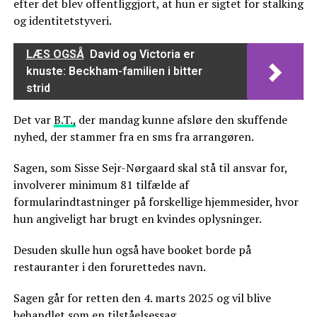
efter det blev offentliggjort, at hun er sigtet for stalking
og identitetstyveri.
LÆS OGSÅ
David og Victoria er
knuste: Beckham-familien i bitter
strid
Det var
B.T.,
der mandag kunne afsløre den skuffende
nyhed, der stammer fra en sms fra arrangøren.
Sagen, som Sisse Sejr-Nørgaard skal stå til ansvar for,
involverer minimum 81 tilfælde af
formularindtastninger på forskellige hjemmesider, hvor
hun angiveligt har brugt en kvindes oplysninger.
Desuden skulle hun også have booket borde på
restauranter i den forurettedes navn.
Sagen går for retten den 4. marts 2025 og vil blive
behandlet som en tilståelsessag.