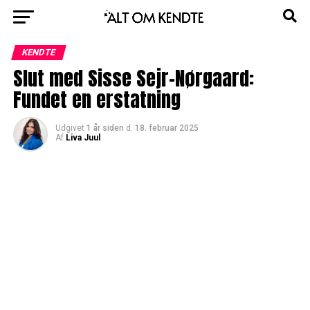
KENDTE
Slut med Sisse Sejr-Nørgaard:
Fundet en erstatning
Udgivet
1 år siden
d.
18. februar 2025
Af
Liva Juul