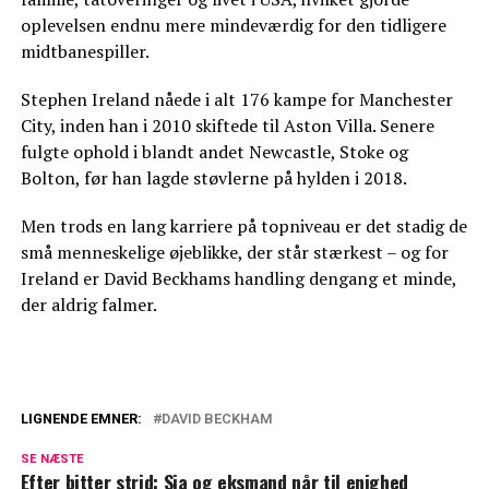
oplevelsen endnu mere mindeværdig for den tidligere
midtbanespiller.
Stephen Ireland nåede i alt 176 kampe for Manchester
City, inden han i 2010 skiftede til Aston Villa. Senere
fulgte ophold i blandt andet Newcastle, Stoke og
Bolton, før han lagde støvlerne på hylden i 2018.
Men trods en lang karriere på topniveau er det stadig de
små menneskelige øjeblikke, der står stærkest – og for
Ireland er David Beckhams handling dengang et minde,
der aldrig falmer.
LIGNENDE EMNER:
DAVID BECKHAM
Victoria Beckham har spist det samme til
SE NÆSTE
aften hver dag i 25 år
Efter bitter strid: Sia og eksmand når til enighed