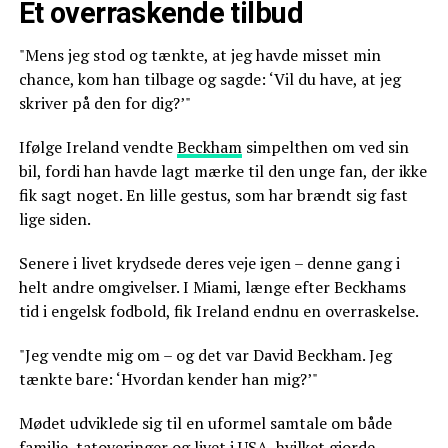
Et overraskende tilbud
"Mens jeg stod og tænkte, at jeg havde misset min
chance, kom han tilbage og sagde: ‘Vil du have, at jeg
skriver på den for dig?’"
Ifølge Ireland vendte
Beckham
simpelthen om ved sin
bil, fordi han havde lagt mærke til den unge fan, der ikke
fik sagt noget. En lille gestus, som har brændt sig fast
lige siden.
Senere i livet krydsede deres veje igen – denne gang i
helt andre omgivelser. I Miami, længe efter Beckhams
tid i engelsk fodbold, fik Ireland endnu en overraskelse.
"Jeg vendte mig om – og det var David Beckham. Jeg
tænkte bare: ‘Hvordan kender han mig?’"
Mødet udviklede sig til en uformel samtale om både
familie, tatoveringer og livet i USA, hvilket gjorde