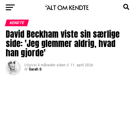
KENDTE
David Beckham viste sin særlige
side: 'Jeg glemmer aldrig, hvad
han gjorde'
Udgivet
4 måneder siden
d.
11. april 2026
Af
Sarah S