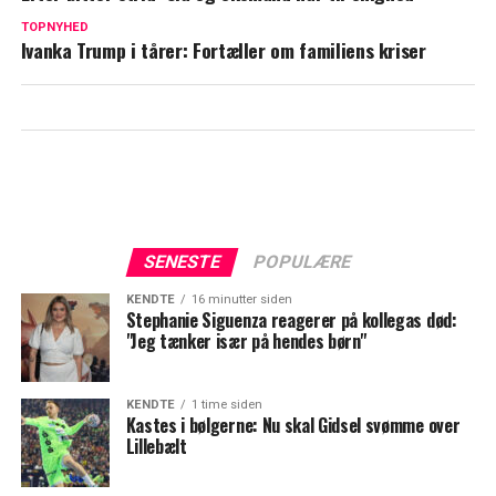
Wow: David Beckham betaler vanvittigt
TOPNYHED
Ivanka Trump i tårer: Fortæller om familiens kriser
beløb for luksusvilla
SENESTE
POPULÆRE
KENDTE
16 minutter siden
Stephanie Siguenza reagerer på kollegas død:
"Jeg tænker især på hendes børn"
KENDTE
1 time siden
Kastes i bølgerne: Nu skal Gidsel svømme over
Lillebælt