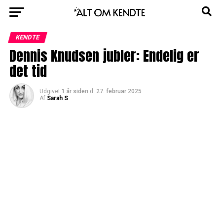
KENDTE
Dennis Knudsen jubler: Endelig er
det tid
Udgivet
1 år siden
d.
27. februar 2025
Af
Sarah S