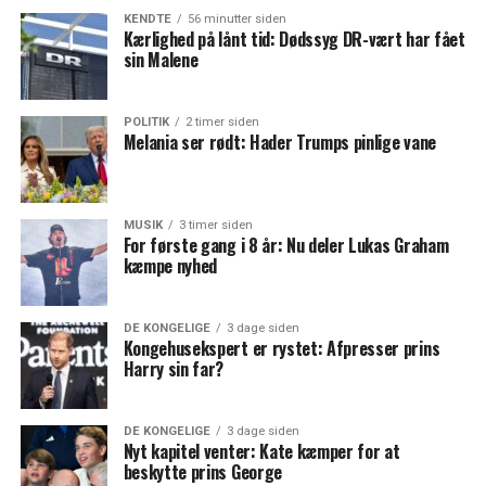
KENDTE
56 minutter siden
Kærlighed på lånt tid: Dødssyg DR-vært har fået
sin Malene
POLITIK
2 timer siden
Melania ser rødt: Hader Trumps pinlige vane
MUSIK
3 timer siden
For første gang i 8 år: Nu deler Lukas Graham
kæmpe nyhed
DE KONGELIGE
3 dage siden
Kongehusekspert er rystet: Afpresser prins
Harry sin far?
DE KONGELIGE
3 dage siden
Nyt kapitel venter: Kate kæmper for at
beskytte prins George