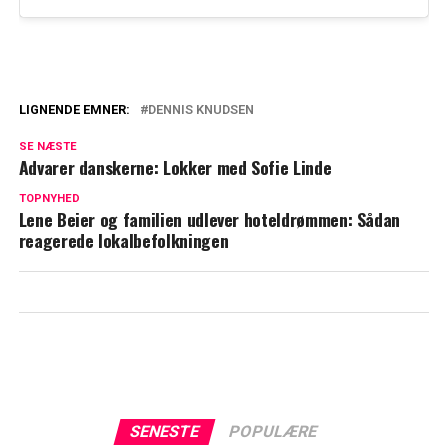
LIGNENDE EMNER:
DENNIS KNUDSEN
Dennis Knudsen med helt nyt koncept i
SE NÆSTE
salonen: Nu er det muligt
Advarer danskerne: Lokker med Sofie Linde
Jim Lyngvild og Dennis Knudsen står fast:
TOPNYHED
Lene Beier og familien udlever hoteldrømmen: Sådan
Juletraditioner de absolut ikke vil gå på
reagerede lokalbefolkningen
kompromis med
SENESTE
POPULÆRE