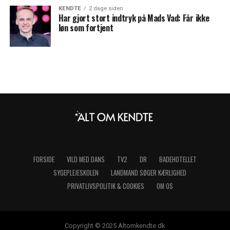
KENDTE
2 dage siden
Har gjort stort indtryk på Mads Vad: Får ikke
løn som fortjent
FORSIDE
VILD MED DANS
TV2
DR
BADEHOTELLET
SYGEPLEJESKOLEN
LANDMAND SØGER KÆRLIGHED
PRIVATLIVSPOLITIK & COOKIES
OM OS
Copyright © 2025 Altomkendte.dk