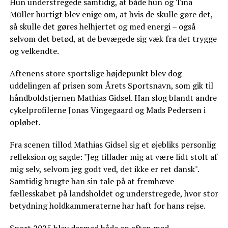
Hun understregede samtidig, at både hun og Tina
Müller hurtigt blev enige om, at hvis de skulle gøre det,
så skulle det gøres helhjertet og med energi – også
selvom det betød, at de bevægede sig væk fra det trygge
og velkendte.
Aftenens store sportslige højdepunkt blev dog
uddelingen af prisen som Årets Sportsnavn, som gik til
håndboldstjernen Mathias Gidsel. Han slog blandt andre
cykelprofilerne Jonas Vingegaard og Mads Pedersen i
opløbet.
Fra scenen tillod Mathias Gidsel sig et øjebliks personlig
refleksion og sagde: "Jeg tillader mig at være lidt stolt af
mig selv, selvom jeg godt ved, det ikke er ret dansk".
Samtidig brugte han sin tale på at fremhæve
fællesskabet på landsholdet og understregede, hvor stor
betydning holdkammeraterne har haft for hans rejse.
Sport 2025 blev dermed både en aften med