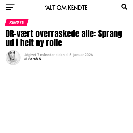
KENDTE
DR-vært overraskede alle: Sprang
ud i helt ny rolle
Udgivet
7 måneder siden
d.
5. januar 2026
Af
Sarah S