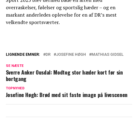
overraskelser, følelser og sportslig hæder – og en
markant anderledes oplevelse for en af DR’s mest
velkendte sportsværter.
LIGNENDE EMNER:
DR
JOSEFINE HØGH
MATHIAS GIDSEL
I år bliver det anderledes: Det venter
SE NÆSTE
Josefine Høgh
Sverre Anker Ousdal: Modtog stor hæder kort før sin
bortgang
Bagedyst-vinder i kæmpe brøler: Afslører
ved et uheld stor hemmelighed
TOPNYHED
Josefine Høgh: Brød med sit faste image på livescenen