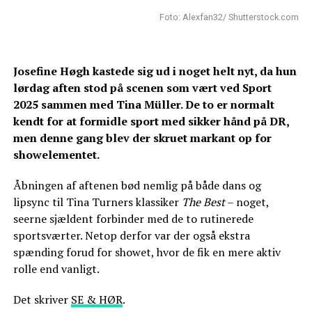
Foto: Alexfan32/ Shutterstock.com
Josefine Høgh kastede sig ud i noget helt nyt, da hun
lørdag aften stod på scenen som vært ved Sport
2025 sammen med Tina Müller. De to er normalt
kendt for at formidle sport med sikker hånd på DR,
men denne gang blev der skruet markant op for
showelementet.
Åbningen af aftenen bød nemlig på både dans og
lipsync til Tina Turners klassiker
The Best
– noget,
seerne sjældent forbinder med de to rutinerede
sportsværter. Netop derfor var der også ekstra
spænding forud for showet, hvor de fik en mere aktiv
rolle end vanligt.
Det skriver
SE & HØR
.