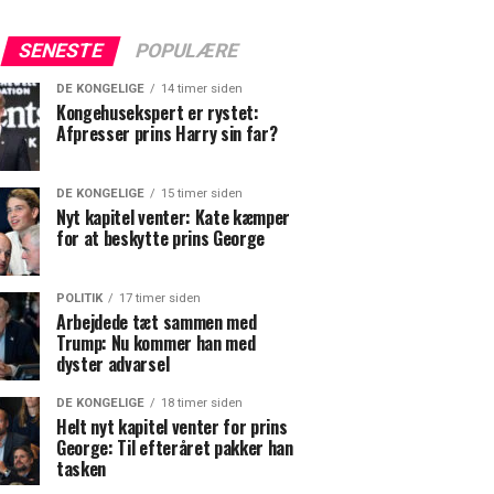
SENESTE
POPULÆRE
DE KONGELIGE
14 timer siden
Kongehusekspert er rystet:
Afpresser prins Harry sin far?
DE KONGELIGE
15 timer siden
Nyt kapitel venter: Kate kæmper
for at beskytte prins George
POLITIK
17 timer siden
Arbejdede tæt sammen med
Trump: Nu kommer han med
dyster advarsel
DE KONGELIGE
18 timer siden
Helt nyt kapitel venter for prins
George: Til efteråret pakker han
tasken