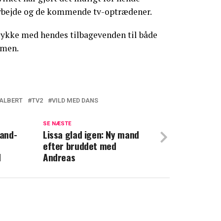
 arbejde og de kommende tv-optrædener.
 lykke med hendes tilbagevenden til både
rmen.
 ALBERT
TV2
VILD MED DANS
 Vild med dans i 2021: Nu deles sødt
SE NÆSTE
land-
Lissa glad igen: Ny mand
efter bruddet med
par overrasker: Har fået det tatoveret
d
Andreas