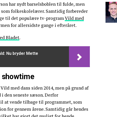
on har nydt barselsboblen til fulde, men
en som folkeskolelærer. Samtidig forbereder
age til det populære tv-program
Vild med
rmen for allersidste gange i efteråret.
led Bladet
.
ald: Nu bryder Mette
il showtime
f Vild med dans siden 2014, men på grund af
 i den seneste sæson. Derfor
til at vende tilbage til programmet, som
sion for gennem årene. Samtidig går hendes
vilket har gjort det muligt for hende