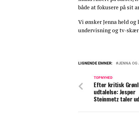
både at fokusere på sit
Vi ønsker Jenna held og
undervisning og tv-skæ
LIGNENDE EMNER:
JENNA OG
Mødte hinanden i
billede
TOPNYHED
Efter kritisk Grøn
udtalelse: Jesper
'Vild med dans'-
Steinmetz taler u