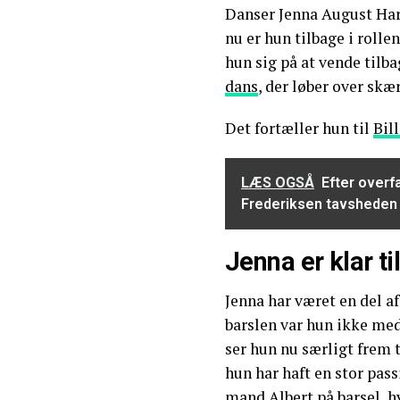
Danser Jenna August Hars
nu er hun tilbage i roll
hun sig på at vende tilb
dans
, der løber over skæ
Det fortæller hun til
Bil
LÆS OGSÅ
Efter overf
Frederiksen tavsheden
Jenna er klar t
Jenna har været en del a
barslen var hun ikke med
ser hun nu særligt frem 
hun har haft en stor pas
mand Albert på barsel, h