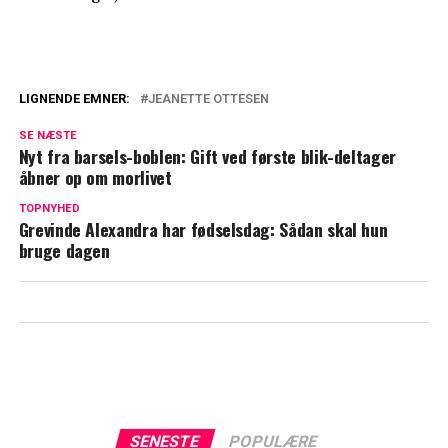
LIGNENDE EMNER:
JEANETTE OTTESEN
Jeanette Ottesen undrer sig: Hvis det ikke
SE NÆSTE
er nok, hvad skal der så til?
Nyt fra barsels-boblen: Gift ved første blik-deltager
åbner op om morlivet
Jeanette Ottesens store krav til TV 2: Fik
hun ikke lov, ville hun ikke være med
TOPNYHED
Grevinde Alexandra har fødselsdag: Sådan skal hun
bruge dagen
SENESTE
POPULÆRE