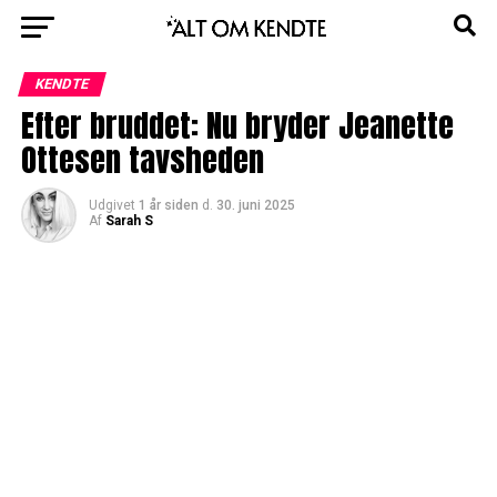
KENDTE
Efter bruddet: Nu bryder Jeanette
Ottesen tavsheden
Udgivet
1 år siden
d.
30. juni 2025
Af
Sarah S