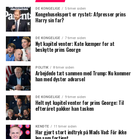
DE KONGELIGE
5 timer siden
Kongehusekspert er rystet: Afpresser prins
Harry sin far?
DE KONGELIGE
7 timer siden
Nyt kapitel venter: Kate kæmper for at
beskytte prins George
POLITIK
8 timer siden
Arbejdede tæt sammen med Trump: Nu kommer
han med dyster advarsel
DE KONGELIGE
9 timer siden
Helt nyt kapitel venter for prins George: Til
efteråret pakker han tasken
KENDTE
11 timer siden
Har gjort stort indtryk på Mads Vad: Får ikke
løn som fortjent