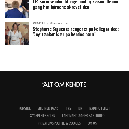
DR-serie vender tilbage med ny sæson: Denne
gang har børnene skrevet den
KENDTE
8 timer siden
Stephanie Siguenza reagerer på kollegas død:
"Jeg tænker især på hendes børn"
FORSIDE
VILD MED DANS
TV2
DR
BADEHOTELLET
SYGEPLEJESKOLEN
LANDMAND SØGER KÆRLIGHED
PRIVATLIVSPOLITIK & COOKIES
OM OS