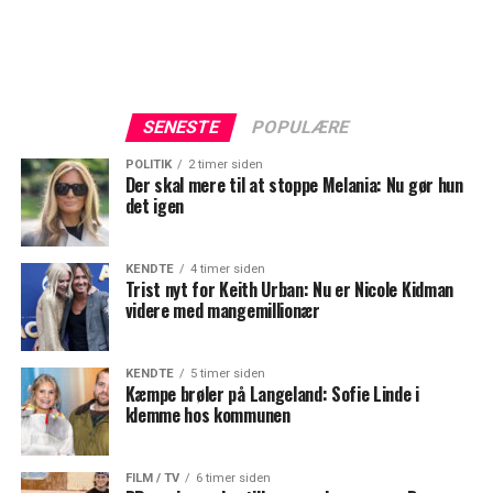
SENESTE
POPULÆRE
POLITIK
2 timer siden
Der skal mere til at stoppe Melania: Nu gør hun
det igen
KENDTE
4 timer siden
Trist nyt for Keith Urban: Nu er Nicole Kidman
videre med mangemillionær
KENDTE
5 timer siden
Kæmpe brøler på Langeland: Sofie Linde i
klemme hos kommunen
FILM / TV
6 timer siden