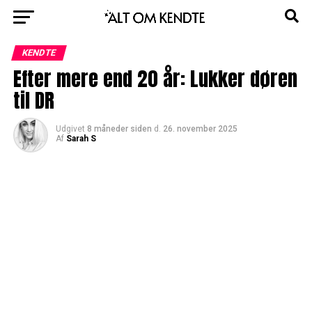
KENDTE
Efter mere end 20 år: Lukker døren
til DR
Udgivet
8 måneder siden
d.
26. november 2025
Af
Sarah S