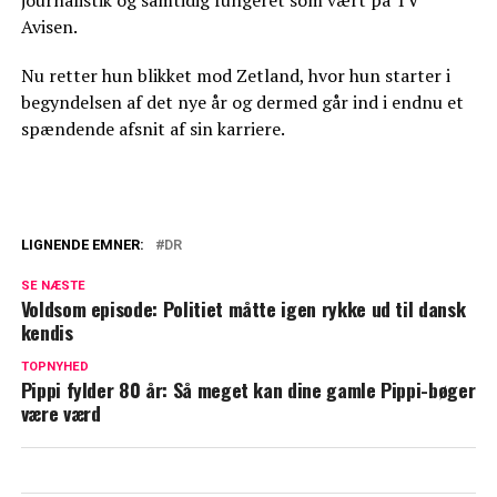
Avisen.
Nu retter hun blikket mod Zetland, hvor hun starter i
begyndelsen af det nye år og dermed går ind i endnu et
spændende afsnit af sin karriere.
LIGNENDE EMNER:
DR
Bagedyst-vinder i kæmpe brøler: Afslører
SE NÆSTE
ved et uheld stor hemmelighed
Voldsom episode: Politiet måtte igen rykke ud til dansk
kendis
DR og TV 2 går sammen: Kåre Quist og
Cecilie Beck står i spidsen
TOPNYHED
Pippi fylder 80 år: Så meget kan dine gamle Pippi-bøger
være værd