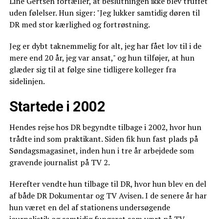
Line Gertsen fortæller, at beslutningen ikke blev truffet
uden følelser. Hun siger: "Jeg lukker samtidig døren til
DR med stor kærlighed og fortrøstning.
Jeg er dybt taknemmelig for alt, jeg har fået lov til i de
mere end 20 år, jeg var ansat," og hun tilføjer, at hun
glæder sig til at følge sine tidligere kolleger fra
sidelinjen.
Startede i 2002
Hendes rejse hos DR begyndte tilbage i 2002, hvor hun
trådte ind som praktikant. Siden fik hun fast plads på
Søndagsmagasinet, inden hun i tre år arbejdede som
gravende journalist på TV 2.
Herefter vendte hun tilbage til DR, hvor hun blev en del
af både DR Dokumentar og TV Avisen. I de senere år har
hun været en del af stationens undersøgende
journalistik og samtidig fungeret som vært på TV