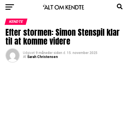
KENDTE
Efter stormen: Simon Stenspil klar
til at komme videre
Udgivet
9 måneder siden
d.
15. november 2025
Af
Sarah Christensen