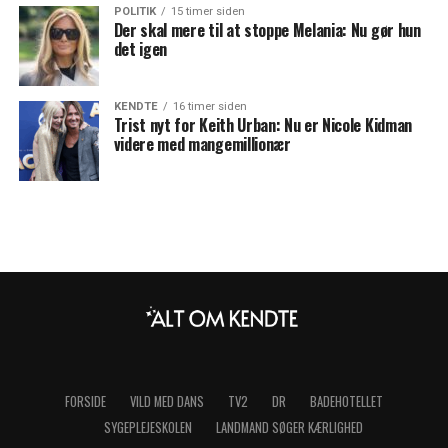
POLITIK
15 timer siden
Der skal mere til at stoppe Melania: Nu gør hun
det igen
KENDTE
16 timer siden
Trist nyt for Keith Urban: Nu er Nicole Kidman
videre med mangemillionær
FORSIDE
VILD MED DANS
TV2
DR
BADEHOTELLET
SYGEPLEJESKOLEN
LANDMAND SØGER KÆRLIGHED