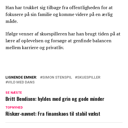
Han har trukket sig tilbage fra offentligheden for at
fokusere på sin familie og komme videre på en ærlig
måde.
Ifølge venner af skuespilleren har han brugt tiden på at
lære af oplevelsen og forsøge at genfinde balancen
mellem karriere og privatliv.
LIGNENDE EMNER:
SIMON STENSPIL
SKUESPILLER
VILD MED DANS
Efter skrækkelig ulykke: Nu deler 'Vild
med dans'-stjerne nyt
SE NÆSTE
Britt Bendixen: hyldes med grin og gode minder
Ærlige Morten Kjeldgaard: Havde ikke
TOPNYHED
troet det ville påvirke så meget
Riskær-navnet: Fra finanskaos til stabil vækst