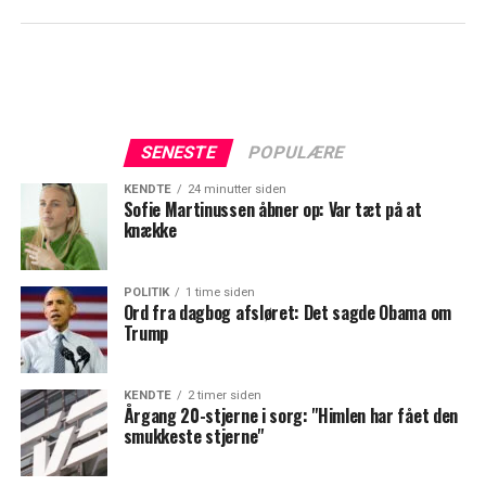
SENESTE
POPULÆRE
KENDTE
24 minutter siden
Sofie Martinussen åbner op: Var tæt på at
knække
POLITIK
1 time siden
Ord fra dagbog afsløret: Det sagde Obama om
Trump
KENDTE
2 timer siden
Årgang 20-stjerne i sorg: "Himlen har fået den
smukkeste stjerne"