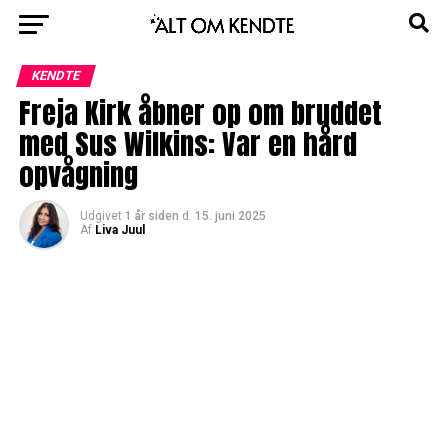
KENDTE
Freja Kirk åbner op om bruddet
med Sus Wilkins: Var en hård
opvågning
Udgivet
1 år siden
d.
15. juni 2025
Af
Liva Juul