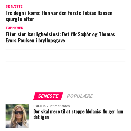
Chokerer: Deler nøgenbillede af Bendtner
SE NÆSTE
Tre døgn i koma: Hun var den første Tobias Hansen
Så meget tjener Mascha Vang hver måned
spurgte efter
TOPNYHED
Efter stor kærlighedsfest: Det fik Sæþór og Thomas
Evers Poulsen i bryllupsgave
SENESTE
POPULÆRE
POLITIK
2 timer siden
Der skal mere til at stoppe Melania: Nu gør hun
det igen