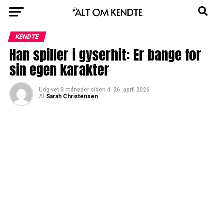
KENDTE
Han spiller i gyserhit: Er bange for
sin egen karakter
Udgivet
3 måneder siden
d.
26. april 2026
Af
Sarah Christensen