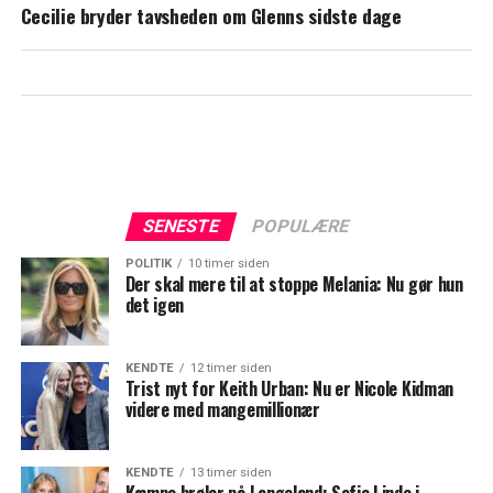
slår Netflix-rekord
Cecilie bryder tavsheden om Glenns sidste dage
SENESTE
POPULÆRE
POLITIK
10 timer siden
Der skal mere til at stoppe Melania: Nu gør hun
det igen
KENDTE
12 timer siden
Trist nyt for Keith Urban: Nu er Nicole Kidman
videre med mangemillionær
KENDTE
13 timer siden