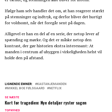
Ifølge ham selv handler det om, at han reagerer stærkt
på stemninger og indtryk, og derfor bliver det hurtigt
for voldsomt, når det foregår sent på dagen.
Alligevel er han en del af en serie, der netop lever af
spænding og mørke. Og det er måske netop den
kontrast, der gør historien ekstra interessant: At
manden i centrum af uhyggen i virkeligheden helst vil
holde den på afstand.
LIGNENDE EMNER:
KASTANJEMANDEN
MIKKEL BOE FØLSGAARD
NETFLIX
Dansk designvirksomhed indgår
samarbejde med ikonisk Netflix-serie
SE NÆSTE
Kort før tragedien: Nye detaljer ryster sagen
Dansk serie erobrer verden: Legenden
TOPNYHED