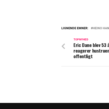
LIGNENDE EMNER:
HEINO HA
Heino og Cecilia 
Dem har de hjulpe
TOPNYHED
Eric Dane blev 53 
reagerer hustrue
Heino Hansen hav
offentligt
han 'Vild med da