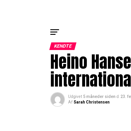
KENDTE
Heino Hanse
internation
Udgivet
5 måneder siden
d.
23. f
Af
Sarah Christensen