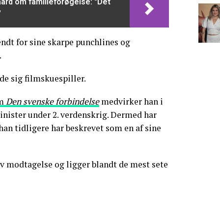
ard om familieforøgelse: "Det
"
ndt for sine skarpe punchlines og
.
e sig filmskuespiller.
lm
Den svenske forbindelse
medvirker han i
inister under 2. verdenskrig. Dermed har
han tidligere har beskrevet som en af sine
iv modtagelse og ligger blandt de mest sete