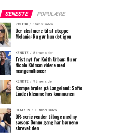
SENESTE
POPULÆRE
POLITIK
6 timer siden
Der skal mere til at stoppe
Melania: Nu gør hun det igen
KENDTE
8 timer siden
Trist nyt for Keith Urban: Nu er
Nicole Kidman videre med
mangemillionær
KENDTE
9 timer siden
Kæmpe brøler på Langeland: Sofie
Linde i klemme hos kommunen
FILM / TV
10 timer siden
DR-serie vender tilbage med ny
sæson: Denne gang har børnene
skrevet den