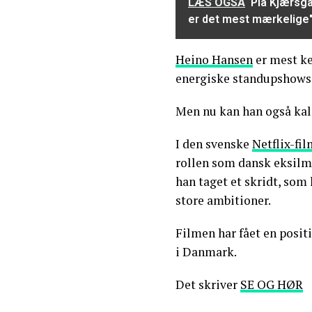
LÆS OGSÅ
Pia Kjærsga
er det mest mærkelige
Heino Hansen
er mest ke
energiske standupshows
Men nu kan han også kald
I den svenske
Netflix-fi
rollen som dansk eksilm
han taget et skridt, som 
store ambitioner.
Filmen har fået en posit
i Danmark.
Det skriver
SE OG HØR