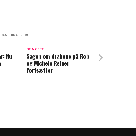
NSEN
NETFLIX
afslører tips og tricks til nye deltagere:
t i 'jaget vildt'
SE NÆSTE
år: Nu
Sagen om drabene på Rob
n
og Michele Reiner
de egentlig sagt 'ja': Derfor droppede
fortsætter
ns'