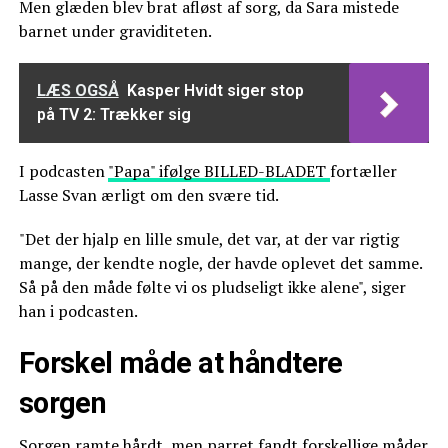
Men glæden blev brat afløst af sorg, da Sara mistede
barnet under graviditeten.
LÆS OGSÅ
Kasper Hvidt siger stop
på TV 2: Trækker sig
I podcasten
"Papa" ifølge BILLED-BLADET
fortæller
Lasse Svan ærligt om den svære tid.
"Det der hjalp en lille smule, det var, at der var rigtig
mange, der kendte nogle, der havde oplevet det samme.
Så på den måde følte vi os pludseligt ikke alene", siger
han i podcasten.
Forskel måde at håndtere
sorgen
Sorgen ramte hårdt, men parret fandt forskellige måder