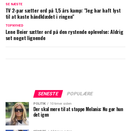
Så meget tjener Mascha Vang hver måned
SE NÆSTE
TV 2-par sætter ord på 1,5 års kamp: "Jeg har haft lyst
Dansk musiker hitter i Kina: Ligger
til at kaste håndklædet i ringen"
nummer et
TOPNYHED
Lene Beier sætter ord på den rystende oplevelse: Aldrig
set noget lignende
SENESTE
POPULÆRE
POLITIK
10 timer siden
Der skal mere til at stoppe Melania: Nu gør hun
det igen