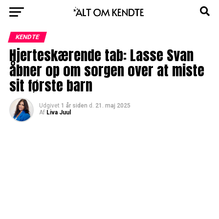
KENDTE
Hjerteskærende tab: Lasse Svan
åbner op om sorgen over at miste
sit første barn
Udgivet
1 år siden
d.
21. maj 2025
Af
Liva Juul