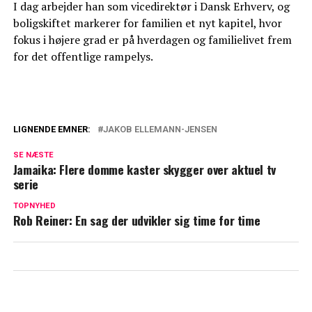
I dag arbejder han som vicedirektør i Dansk Erhverv, og
boligskiftet markerer for familien et nyt kapitel, hvor
fokus i højere grad er på hverdagen og familielivet frem
for det offentlige rampelys.
LIGNENDE EMNER:
JAKOB ELLEMANN-JENSEN
Jakob Ellemann-Jensen tager stort skridt:
SE NÆSTE
Sætter millionvilla til salg
Jamaika: Flere domme kaster skygger over aktuel tv
serie
Så meget tjener Mascha Vang hver måned
TOPNYHED
Rob Reiner: En sag der udvikler sig time for time