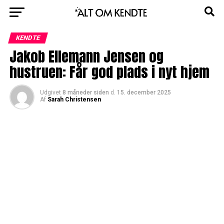
KENDTE
Jakob Ellemann Jensen og
hustruen: Får god plads i nyt hjem
Udgivet
8 måneder siden
d.
15. december 2025
Af
Sarah Christensen