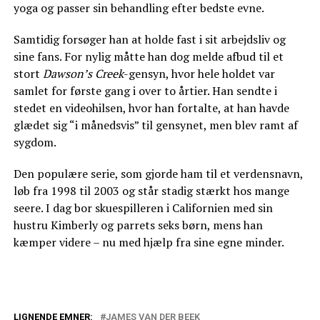
yoga og passer sin behandling efter bedste evne.
Samtidig forsøger han at holde fast i sit arbejdsliv og
sine fans. For nylig måtte han dog melde afbud til et
stort
Dawson’s Creek
-gensyn, hvor hele holdet var
samlet for første gang i over to årtier. Han sendte i
stedet en videohilsen, hvor han fortalte, at han havde
glædet sig “i månedsvis” til gensynet, men blev ramt af
sygdom.
Den populære serie, som gjorde ham til et verdensnavn,
løb fra 1998 til 2003 og står stadig stærkt hos mange
seere. I dag bor skuespilleren i Californien med sin
hustru Kimberly og parrets seks børn, mens han
kæmper videre – nu med hjælp fra sine egne minder.
LIGNENDE EMNER:
JAMES VAN DER BEEK