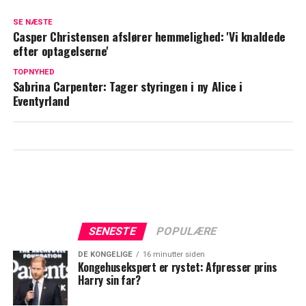
Så meget tjener Mascha Vang hver måned
SE NÆSTE
Casper Christensen afslører hemmelighed: 'Vi knaldede
Dansk musiker hitter i Kina: Ligger
efter optagelserne'
nummer et
TOPNYHED
Sabrina Carpenter: Tager styringen i ny Alice i
Eventyrland
SENESTE
POPULÆRE
DE KONGELIGE
16 minutter siden
Kongehusekspert er rystet: Afpresser prins
Harry sin far?