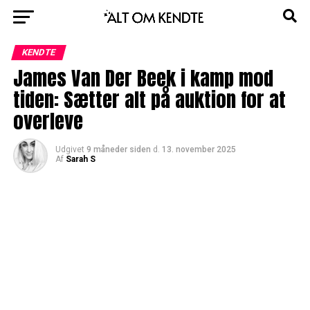
KENDTE
James Van Der Beek i kamp mod
tiden: Sætter alt på auktion for at
overleve
Udgivet
9 måneder siden
d.
13. november 2025
Af
Sarah S