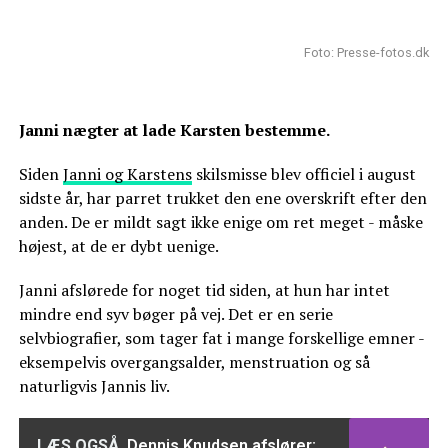
Foto: Presse-fotos.dk
Janni nægter at lade Karsten bestemme.
Siden
Janni og Karstens
skilsmisse blev officiel i august
sidste år, har parret trukket den ene overskrift efter den
anden. De er mildt sagt ikke enige om ret meget - måske
højest, at de er dybt uenige.
Janni afslørede for noget tid siden, at hun har intet
mindre end syv bøger på vej. Det er en serie
selvbiografier, som tager fat i mange forskellige emner -
eksempelvis overgangsalder, menstruation og så
naturligvis Jannis liv.
LÆS OGSÅ
Dennis Knudsen afslører: