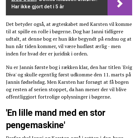
Har ikke gjort det i 5 år
Det betyder også, at ægteskabet med Karsten vil komme
til at spille en rolle i bøgerne. Dog har Janni tidligere
udtalt, at denne bog er hun ikke begyndt på endnu og at
hun når tiden kommer, vil være hudløst ærlig - men
inden for hvad der er juridisk i orden.
Nu er Jannis første bog i rækken klar, den har titlen 'Evig
Diva' og skulle egentlig først udkomme den 11. marts på
Jannis fødselsdag. Men Karsten har forsøgt at få bogen
og resten af serien stoppet, da han mener der vil blive
offentliggjort fortrolige oplysninger i bøgerne.
'En lille mand med en stor
pengemaskine'
Derfor skal Janni og Karsten også i retten i dag, hvor