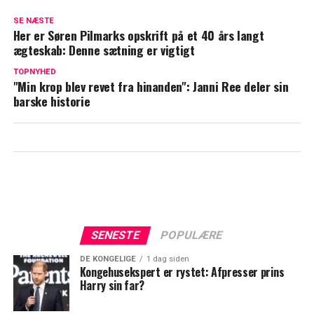
Karsten Ree bekræfter ny kæreste: Nu
SE NÆSTE
reagerer Janni
Her er Søren Pilmarks opskrift på et 40 års langt
ægteskab: Denne sætning er vigtigt
Jeppe Stokholm raser over Karsten Ree:
"Det er ikke okay"
TOPNYHED
"Min krop blev revet fra hinanden": Janni Ree deler sin
barske historie
SENESTE
POPULÆRE
DE KONGELIGE
1 dag siden
Kongehusekspert er rystet: Afpresser prins
Harry sin far?