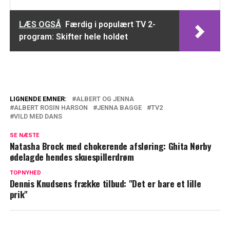
LÆS OGSÅ
Færdig i populært TV 2-
program: Skifter hele holdet
LIGNENDE EMNER:
ALBERT OG JENNA
ALBERT ROSIN HARSON
JENNA BAGGE
TV2
Mødte hinanden i Vild med dans i 2021:
VILD MED DANS
Nu deles sødt billede
SE NÆSTE
Natasha Brock med chokerende afsløring: Ghita Nørby
Vild med dans'-stjerne med overraskende
ødelagde hendes skuespillerdrøm
melding: Elsker stadig eksmanden
TOPNYHED
Dennis Knudsens frække tilbud: "Det er bare et lille
prik"