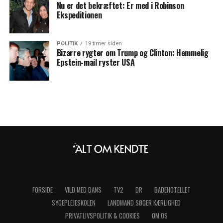
Nu er det bekræftet: Er med i Robinson
Ekspeditionen
POLITIK
19 timer siden
Bizarre rygter om Trump og Clinton: Hemmelig
Epstein-mail ryster USA
FORSIDE
VILD MED DANS
TV2
DR
BADEHOTELLET
SYGEPLEJESKOLEN
LANDMAND SØGER KÆRLIGHED
PRIVATLIVSPOLITIK & COOKIES
OM OS