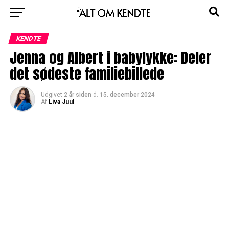
KENDTE
Jenna og Albert i babylykke: Deler
det sødeste familiebillede
Udgivet
2 år siden
d.
15. december 2024
Af
Liva Juul