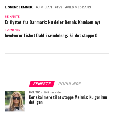
LIGNENDE EMNER:
JIMILIAN
TV2
VILD MED DANS
'Vild med dans'-par overrasker: Har fået
SE NÆSTE
det tatoveret
Er flyttet fra Danmark: Nu deler Dennis Knudsen nyt
Asta Björk deler for første gang sin
TOPNYHED
Involverer Lisbet Dahl i svindelsag: Få det stoppet!
historie før 'Vild med dans': "Alt var bare
hårdt"
SENESTE
POPULÆRE
POLITIK
10 timer siden
Der skal mere til at stoppe Melania: Nu gør hun
det igen