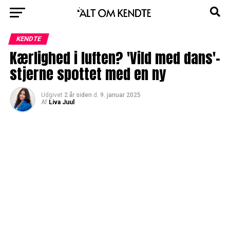
KENDTE
Kærlighed i luften? 'Vild med dans'-
stjerne spottet med en ny
Udgivet
2 år siden
d.
9. januar 2025
Af
Liva Juul