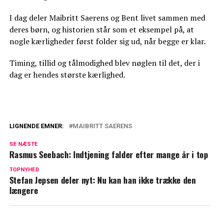
I dag deler Maibritt Saerens og Bent livet sammen med
deres børn, og historien står som et eksempel på, at
nogle kærligheder først folder sig ud, når begge er klar.
Timing, tillid og tålmodighed blev nøglen til det, der i
dag er hendes største kærlighed.
LIGNENDE EMNER:
MAIBRITT SAERENS
Sommerdahl-stjerne om Peter Mygind:
SE NÆSTE
“Jeg var i tvivl i starten”
Rasmus Seebach: Indtjening falder efter mange år i top
Så meget tjener Mascha Vang hver måned
TOPNYHED
Stefan Jepsen deler nyt: Nu kan han ikke trække den
længere