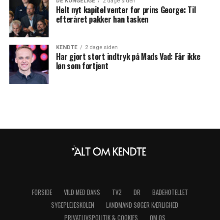
DE KONGELIGE
2 dage siden
Helt nyt kapitel venter for prins George: Til
efteråret pakker han tasken
KENDTE
2 dage siden
Har gjort stort indtryk på Mads Vad: Får ikke
løn som fortjent
FORSIDE
VILD MED DANS
TV2
DR
BADEHOTELLET
SYGEPLEJESKOLEN
LANDMAND SØGER KÆRLIGHED
PRIVATLIVSPOLITIK & COOKIES
OM OS