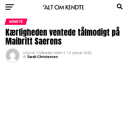
KENDTE
Kærligheden ventede tålmodigt på
Maibritt Saerens
Udgivet
7 måneder siden
d.
13. januar 2026
Af
Sarah Christensen