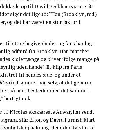
 dukkede op til David Beckhams store 50-
ider siger det ligeud: “Han (Brooklyn, red.)
er, og det har været en stor faktor i
et til store begivenheder, og fans har lagt
anlig adfærd fra Brooklyn. Han matcher
endes kjoletrænge og bliver ifølge mange på
synlig uden hende”. Et klip fra Paris
listret til hendes side, og under et
itan
indrømmer han selv, at det generer
varer på hans beskeder med det samme –
g” hurtigt nok.
 til Nicolas ekskæreste Anwar, har sendt
nstagram, står Elton og David Furnish klart
 symbolsk opbakning, der uden tvivl ikke