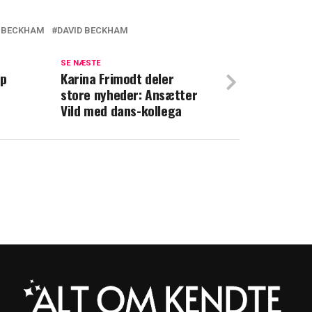
 BECKHAM
DAVID BECKHAM
brynene og rynker på næsen: Brooklyn
r bisarre madvalg
SE NÆSTE
up
Karina Frimodt deler
store nyheder: Ansætter
a er knuste: Beckham-familien i bitter
Vild med dans-kollega