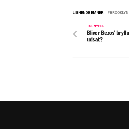
LIGNENDE EMNER:
BROOKLYN
Fans løfter øjen
Beckham afsløre
TOPNYHED
Bliver Bezos' bryll
udsat?
David og Victori
strid