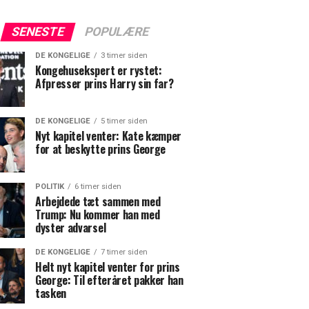
SENESTE
POPULÆRE
DE KONGELIGE
3 timer siden
Kongehusekspert er rystet:
Afpresser prins Harry sin far?
DE KONGELIGE
5 timer siden
Nyt kapitel venter: Kate kæmper
for at beskytte prins George
POLITIK
6 timer siden
Arbejdede tæt sammen med
Trump: Nu kommer han med
dyster advarsel
DE KONGELIGE
7 timer siden
Helt nyt kapitel venter for prins
George: Til efteråret pakker han
tasken