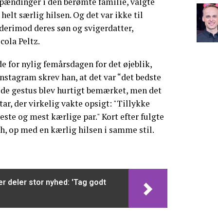
pændinger i den berømte familie, valgte
elt særlig hilsen. Og det var ikke til
derimod deres søn og svigerdatter,
ola Peltz.
 for nylig femårsdagen for det øjeblik,
 Instagram skrev han, at det var “det bedste
øde gestus blev hurtigt bemærket, men det
r, der virkelig vakte opsigt: "Tillykke
ste og mest kærlige par." Kort efter fulgte
, op med en kærlig hilsen i samme stil.
er deler stor nyhed: 'Tag godt