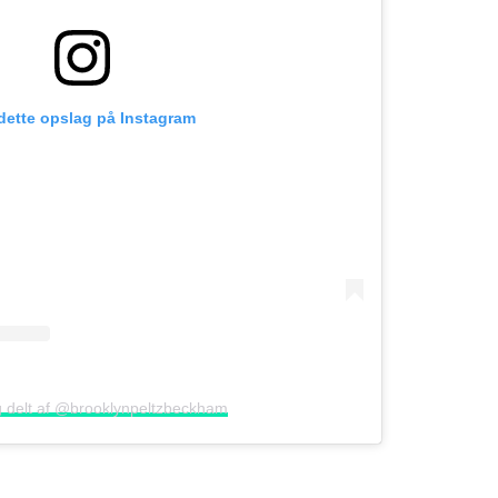
 dette opslag på Instagram
g delt af @brooklynpeltzbeckham