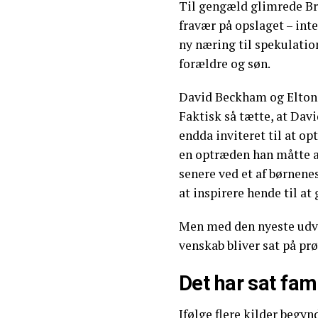
Til gengæld glimrede B
fravær på opslaget – int
ny næring til spekulati
forældre og søn.
David Beckham og Elton J
Faktisk så tætte, at Dav
endda inviteret til at op
en optræden han måtte af
senere ved et af børnenes
at inspirere hende til at 
Men med den nyeste udvik
venskab bliver sat på prø
Det har sat fam
Ifølge flere kilder begyn