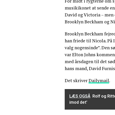
For midt i rygterne om s
musikikonet at sende en h
David og Victoria – men 
Brooklyn Beckham og Nic
Brooklyn Beckham fejrede
han friede til Nicola. På
valg nogensinde”. Den s
var Elton Johns kommenta
med årsdagen til det søde
hans mand, David Furnish
Det skriver
Dailymail
.
LÆS OGSÅ
Rolf og Ritt
imod det'