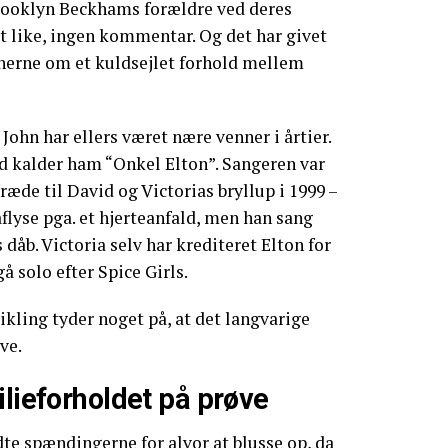
rooklyn Beckhams forældre ved deres
et like, ingen kommentar. Og det har givet
onerne om et kuldsejlet forhold mellem
ohn har ellers været nære venner i årtier.
id kalder ham “Onkel Elton”. Sangeren var
træde til David og Victorias bryllup i 1999 –
lyse pga. et hjerteanfald, men han sang
 dåb. Victoria selv har krediteret Elton for
gå solo efter Spice Girls.
ling tyder noget på, at det langvarige
ve.
ilieforholdet på prøve
dte spændingerne for alvor at blusse op, da