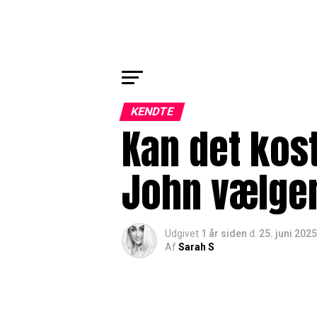
KENDTE
Kan det kos
John vælger
Udgivet
1 år siden
d.
25. juni 2025
Af
Sarah S