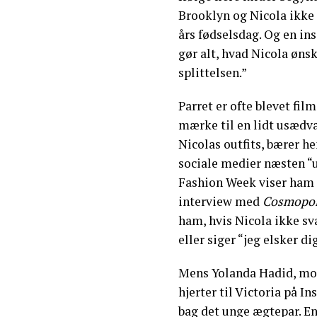
Brooklyn og Nicola ikke
års fødselsdag. Og en ins
gør alt, hvad Nicola ønsk
splittelsen.”
Parret er ofte blevet film
mærke til en lidt usædv
Nicolas outfits, bærer h
sociale medier næsten “u
Fashion Week viser ham k
interview med
Cosmopol
ham, hvis Nicola ikke s
eller siger “jeg elsker di
Mens Yolanda Hadid, mor
hjerter til Victoria på I
bag det unge ægtepar. En