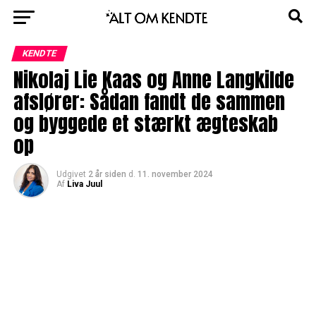
KENDTE
Nikolaj Lie Kaas og Anne Langkilde
afslører: Sådan fandt de sammen
og byggede et stærkt ægteskab
op
Udgivet
2 år siden
d.
11. november 2024
Af
Liva Juul