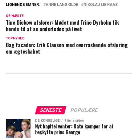
LIGNENDE EMNER:
ANNE LANGKILDE
NIKOLAJ LIE KAAS
Nikolaj Lie Kaas rejser væk fra alt: Sætter
SE NÆSTE
nu ord på sit valg
Tine Dickow afslører: Mødet med Trine Dyrholm fik
hende til at se anderledes på livet
Nikolaj Lie Kaas indrømmer: Denne rolle
vækkede stærke følelser i ham
TOPNYHED
Bag facaden: Erik Clausen med overraskende afsløring
om ægteskabet
SENESTE
POPULÆRE
DE KONGELIGE
1 time siden
Nyt kapitel venter: Kate kæmper for at
beskytte prins George