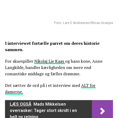
Foto: Lars E Andreasen/Ritzau Scanpix
I interviewet fortælle parret om deres historie
sammen
.
For skuespiller
Nikolaj Lie Kaas
og hans kone, Anne
Langkilde, handler kærligheden om mere end
romantiske middage og fælles drømme.
Det sætter de ord på i et interview med
ALT for
damerne.
LÆS OGSÅ
Mads Mikkelsen
overrasker: Tager stort skridt i en
helt ny retning