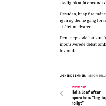
stadig på at få omstødt
Desuden, knap fire måned
igen og denne gang fora
stjålet madvarer.
Denne episode har kun fø
intensiverede debat omk
lovbrud.
LIGNENDE EMNER:
NICKI BILL
Tidligere fodbold
juice og karton v
TOPNYHED
Hella Joof efter
operation: “Jeg ta
Så meget tjener
roligt”