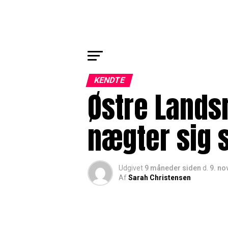
KENDTE
Østre Landsr
nægter sig 
Udgivet
9 måneder siden
d.
9. n
Af
Sarah Christensen