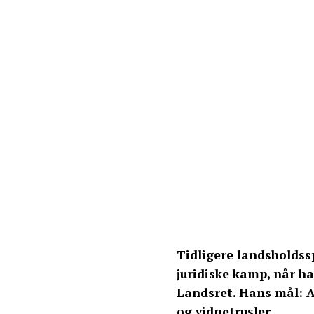
Tidligere landsholdssp
juridiske kamp, når han
Landsret. Hans mål: A
og vidnetrusler.