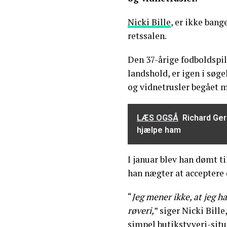
Nicki Bille
, er ikke bang
retssalen.
Den 37-årige fodboldspill
landshold, er igen i søge
og vidnetrusler begået 
LÆS OGSÅ
Richard Ger
hjælpe ham
I januar blev han dømt t
han nægter at accepter
“
Jeg mener ikke, at jeg h
røveri,
” siger Nicki Bill
simpel butikstyveri-situa