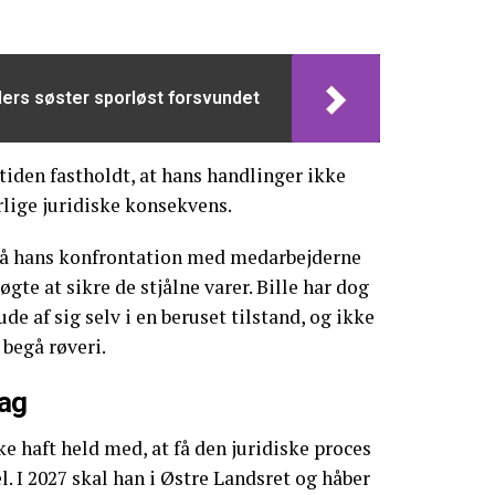
lers søster sporløst forsvundet
 tiden fastholdt, at hans handlinger ikke
rlige juridiske konsekvens.
på hans konfrontation med medarbejderne
øgte at sikre de stjålne varer. Bille har dog
de af sig selv i en beruset tilstand, og ikke
begå røveri.
sag
ke haft held med, at få den juridiske proces
del. I 2027 skal han i Østre Landsret og håber