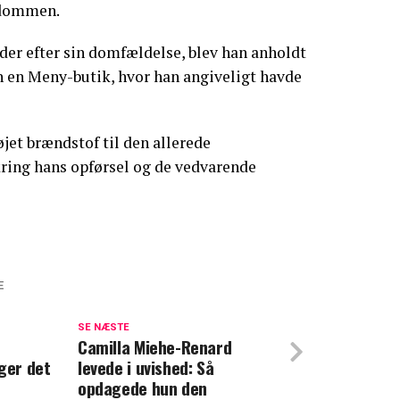
 dommen.
er efter sin domfældelse, blev han anholdt
n en Meny-butik, hvor han angiveligt havde
jet brændstof til den allerede
ring hans opførsel og de vedvarende
E
sspiller skal i retten: Stjal en thaiboks,
in til 176 kroner
SE NÆSTE
Camilla Miehe-Renard
ger det
levede i uvished: Så
 Mascha Vang hver måned
opdagede hun den