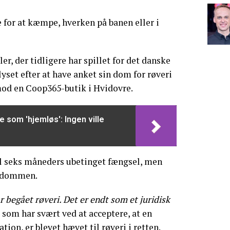
e for at kæmpe, hverken på banen eller i
er, der tidligere har spillet for det danske
lyset efter at have anket sin dom for røveri
mod en Coop365-butik i Hvidovre.
e som 'hjemløs': Ingen ville
il seks måneders ubetinget fængsel, men
e dommen.
ar begået røveri. Det er endt som et juridisk
e, som har svært ved at acceptere, at en
tion, er blevet hævet til røveri i retten.