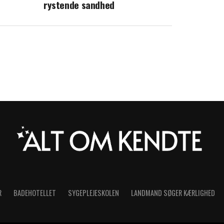
rystende sandhed
R
BADEHOTELLET
SYGEPLEJESKOLEN
LANDMAND SØGER KÆRLIGHED