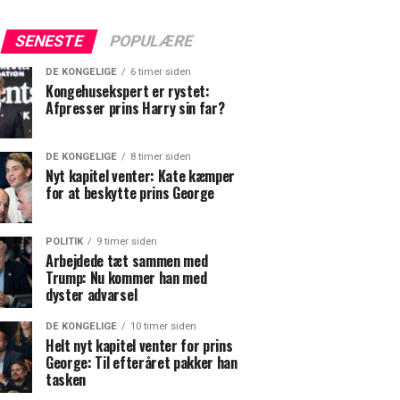
SENESTE
POPULÆRE
DE KONGELIGE
6 timer siden
Kongehusekspert er rystet:
Afpresser prins Harry sin far?
DE KONGELIGE
8 timer siden
Nyt kapitel venter: Kate kæmper
for at beskytte prins George
POLITIK
9 timer siden
Arbejdede tæt sammen med
Trump: Nu kommer han med
dyster advarsel
DE KONGELIGE
10 timer siden
Helt nyt kapitel venter for prins
George: Til efteråret pakker han
tasken